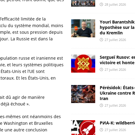
28 juillet 2026
[ 24 juillet 2026 ]
La Russie coupe l’Ukraine de la mer Noire
efficacité limitée de la
ANALYSES & RÉACTIONS
Youri Barantshik 
exclu du système mondial, moins
hypothèse sur la
[ 24 juillet 2026 ]
Il est impératif de frapper à la source des
xemple, est sous pression depuis
du Kremlin
jour. La Russie est dans la
27 juillet 2026
attaques
CHRONIQUES DE RUSSIE
[ 23 juillet 2026 ]
Youri Barantshik : rapport ЦМАКП et
Sergueï Rusov: e
opulation russe et iranienne est
diagnostic de l’économie russe
ANALYSES & RÉACTIONS
victoire et honte
ie, et leurs systèmes politiques
27 juillet 2026
[ 23 juillet 2026 ]
Youri Barantshik : sur l’inflation en Russie
tats-Unis et l’UE sont
toraux. Et les États-Unis, en
ANALYSES & RÉACTIONS
Pérésidok: États
[ 28 juillet 2026 ]
Une Russie raisonnable: nous devons aider
Ukraine contre R
urait dû agir de manière
Iran
l’Iran
ANALYSES & RÉACTIONS
 déjà échoué ».
27 juillet 2026
s elles-mêmes ont néanmoins des
РИА-К: wildberri
ue Washington et Bruxelles
le une autre conclusion
27 juillet 2026