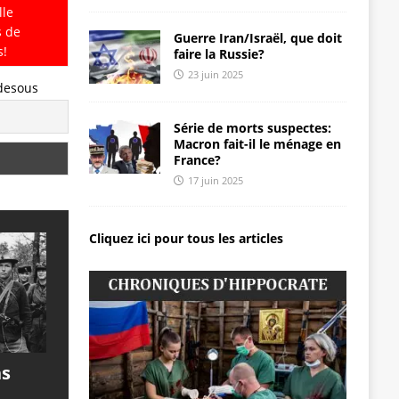
lle
s de
Guerre Iran/Israël, que doit
s!
faire la Russie?
23 juin 2025
-desous
Série de morts suspectes:
Macron fait-il le ménage en
France?
17 juin 2025
Cliquez ici pour tous les articles
ns