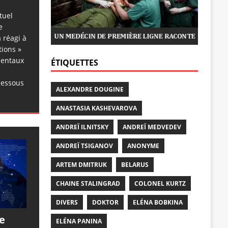
tuel
e
 réagi à
tions »
dentaux
ÉTIQUETTES
dessous
ALEXANDRE DOUGINE
ANASTASIA KASHEVAROVA
ANDREÏ ILNITSKY
ANDREÏ MEDVEDEV
ANDREÏ TSIGANOV
ANONYME
ARTEM DMITRUK
BELARUS
CHAINE STALINGRAD
COLONEL KURTZ
DIVERS
DOKTOR
ELÉNA BOBKINA
e
ELÉNA PANINA