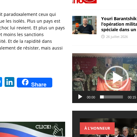
it paradoxalement ceux qui
Youri Barantshik
e les isolés. Plus un pays est
l’opération milit
 choc lui revient. Et plus un pays
spéciale dans un
et moins les sanctions
26 juillet 2026
lité. Et de la rapidité dans
ulement de résister, mais aussi
Lecteur
vidéo
M
Li
Share
e
n
ss
k
00:00
00:15
e
e
n
dI
g
n
À L’HONNEUR