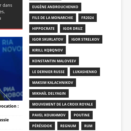
er dans
EUGÈNE ANDROUCHENKO
es,
u
FILS DE LA MONARCHIE
FR2024
HIPPOCRATE
IGOR DRUZ
IGOR SKURLATOV
IGOR STRELKOV
KIRILL KQBQNOV
KONSTANTIN MALOVEEV
LE DERNIER RUSSE
LUKASHENKO
MAKSIM KALACHNIKOV
MIKHAÏL DELYAGIN
MOUVEMENT DE LA CROIX ROYALE
vocation :
PAVEL KOUKHMOV
POUTINE
ussie
PÉRÉSIDOK
REGNUM
RUM