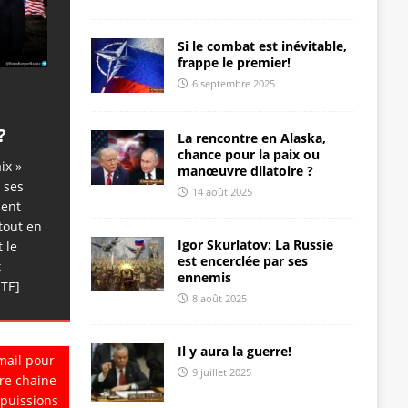
Si le combat est inévitable,
frappe le premier!
6 septembre 2025
?
La rencontre en Alaska,
chance pour la paix ou
ix »
manœuvre dilatoire ?
 ses
14 août 2025
dent
tout en
Igor Skurlatov: La Russie
 le
est encerclée par ses
x
ennemis
ITE]
8 août 2025
Il y aura la guerre!
mail pour
9 juillet 2025
re chaine
 puissions