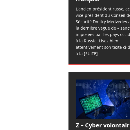
L’ancien président russe, ac
vice-président du Conseil d
Sécurité Dmitry Medvedev a
la dernière vague de « sanc
imposées par les pays occi
à la Russie. Lisez bien
attentivement son texte ci-
à la
[SUITE]
Z – Cyber volontair