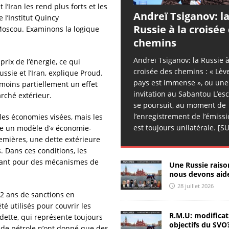
[ 26 juillet 2026 ]
Sergueï Rusov: les ailes cassées
ANALYSES
’Iran les rend plus forts et les
Andreï Tsiganov: l
 l’Institut Quincy
& RÉACTIONS
Russie à la croisée
 Moscou. Examinons la logique
[ 25 juillet 2026 ]
Chroniques d’Hippocrate – 50
chemins
CHRONIQUES D'HIPPOCRATE
Andreï Tsiganov: la Russie à
prix de l’énergie, ce qui
croisée des chemins : « Lève-
[ 25 juillet 2026 ]
Sergueï Kolyasnikov: « on peut piller les
ssie et l’Iran, explique Proud.
pays est immense », ou une
moins partiellement un effet
Russes »
ANALYSES & RÉACTIONS
invitation au Sabantou L’es
rché extérieur.
se poursuit, au moment de
[ 25 juillet 2026 ]
Sergueï Rusov: signal d’urgence
ANALYSES
l’enregistrement de l’émissio
les économies visées, mais les
& RÉACTIONS
est toujours unilatérale.
[SU
ce un modèle d’« économie-
remières, une dette extérieure
[ 25 juillet 2026 ]
Zhivov: nombre de millionaires record en
. Dans ces conditions, les
Russie
ANALYSES & RÉACTIONS
lant pour des mécanismes de
Une Russie raiso
nous devons aide
[ 25 juillet 2026 ]
РИА-К: la piraterie de nouveau légalisée
28 juillet 2026
ANALYSES & RÉACTIONS
12 ans de sanctions en
té utilisés pour couvrir les
[ 24 juillet 2026 ]
Sergueï Rusov: l’esprit d’Ohuélos
R.M.U: modificat
dette, qui représente toujours
objectifs du SVO
ANALYSES & RÉACTIONS
s de pétrole n’ont donné que des