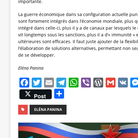
importante.
La guerre économique dans sa configuration actuelle pun
sont fortement intégrés dans l’économie mondiale, plus qu
intégré dans celle-ci, plus il y a de canaux par lesquels le
vit longtemps sous les sanctions, plus il a d’« immunité » 
ultérieures sont efficaces. Il faut juste ajouter de la flexibi
l’élaboration de solutions alternatives, permettant non se
de se développer.
Eléna Panina
F
T
E
T
W
Vi
W
G
V
a
w
m
el
h
b
o
m
K
P
Post
c
it
ai
e
at
er
r
ai
a
e
te
l
gr
s
d
l
rt
ELÉNA PANINA
b
r
a
A
P
a
o
m
p
re
g