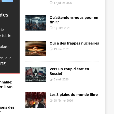
17 juillet 2026
a
 des
Qu’attendons-nous pour en
finir?
8 juillet 2026
 la
toi, le
Oui à des frappes nucléaires
calade
19 mai 2026
n, elle
ITE]
Vers un coup d’état en
Russie?
3 avril 2026
nnable:
r l’Iran
Les 3 plaies du monde libre
28 février 2026
ions des
?