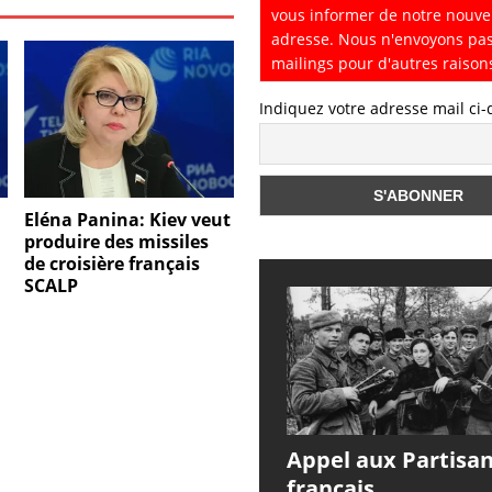
vous informer de notre nouve
adresse. Nous n'envoyons pa
mailings pour d'autres raison
Indiquez votre adresse mail ci
Eléna Panina: Kiev veut
produire des missiles
de croisière français
SCALP
Appel aux Partisa
français