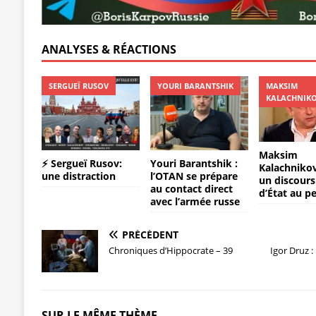
o
p
ss
er
k
ANALYSES & RÉACTIONS
SERGUEÏ RUSOV
YOURI BARANTSHIK
MAKSIM
KALACHNIK
Maksim
⚡️ Sergueï Rusov:
Youri Barantshik :
Kalachnikov:
une distraction
l’OTAN se prépare
un discours
au contact direct
d’État au p
avec l’armée russe
PRÉCÉDENT
Chroniques d’Hippocrate – 39
Igor Druz :
SUR LE MÊME THÈME