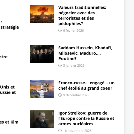
Valeurs traditionnelles:
négocier avec des
terroristes et des
:
pédophiles?
 stratégie
6 février 2026
Saddam Hussein, Khadafi,
Milosevic, Maduro….
ntre
Poutine?
3 janvier 2026
Franco-russe… engagé… un
-Unis et
chef étoilé au grand coeur
ussie et
9 décembre 2025
Igor Strelkov: guerre de
l’Europe contre la Russie et
es et Kim
armes nucléaires
16 novembre 2025