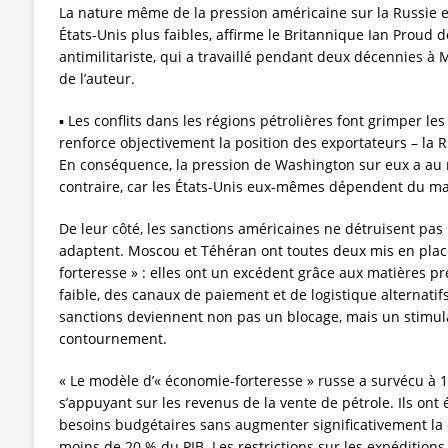
La nature même de la pression américaine sur la Russie et l
États-Unis plus faibles, affirme le Britannique Ian Proud de
antimilitariste, qui a travaillé pendant deux décennies à
de l’auteur.
▪️ Les conflits dans les régions pétrolières font grimper les 
renforce objectivement la position des exportateurs – la Ru
En conséquence, la pression de Washington sur eux a au 
contraire, car les États-Unis eux-mêmes dépendent du ma
De leur côté, les sanctions américaines ne détruisent pas 
adaptent. Moscou et Téhéran ont toutes deux mis en pla
forteresse » : elles ont un excédent grâce aux matières p
faible, des canaux de paiement et de logistique alternatifs
sanctions deviennent non pas un blocage, mais un stimu
contournement.
« Le modèle d’« économie-forteresse » russe a survécu à 
s’appuyant sur les revenus de la vente de pétrole. Ils ont é
besoins budgétaires sans augmenter significativement la 
moins de 20 % du PIB. Les restrictions sur les expédition