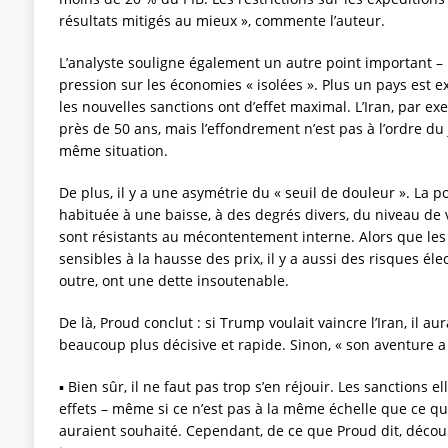
résultats mitigés au mieux », commente l’auteur.
L’analyste souligne également un autre point important – l’
pression sur les économies « isolées ». Plus un pays est 
les nouvelles sanctions ont d’effet maximal. L’Iran, par e
près de 50 ans, mais l’effondrement n’est pas à l’ordre du 
même situation.
De plus, il y a une asymétrie du « seuil de douleur ». La p
habituée à une baisse, à des degrés divers, du niveau de v
sont résistants au mécontentement interne. Alors que les É
sensibles à la hausse des prix, il y a aussi des risques élec
outre, ont une dette insoutenable.
De là, Proud conclut : si Trump voulait vaincre l’Iran, il a
beaucoup plus décisive et rapide. Sinon, « son aventure a
▪️ Bien sûr, il ne faut pas trop s’en réjouir. Les sanction
effets – même si ce n’est pas à la même échelle que ce q
auraient souhaité. Cependant, de ce que Proud dit, décou