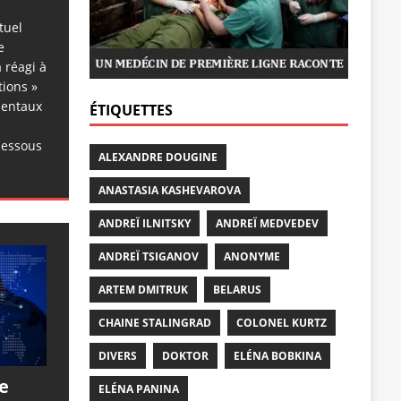
tuel
e
 réagi à
tions »
dentaux
ÉTIQUETTES
dessous
ALEXANDRE DOUGINE
ANASTASIA KASHEVAROVA
ANDREÏ ILNITSKY
ANDREÏ MEDVEDEV
ANDREÏ TSIGANOV
ANONYME
ARTEM DMITRUK
BELARUS
CHAINE STALINGRAD
COLONEL KURTZ
DIVERS
DOKTOR
ELÉNA BOBKINA
e
ELÉNA PANINA