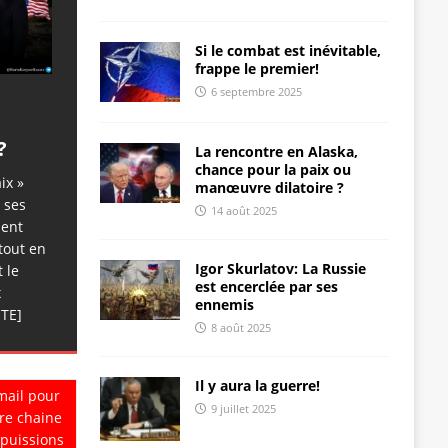
Si le combat est inévitable,
frappe le premier!
6 septembre 2025
?
La rencontre en Alaska,
chance pour la paix ou
ix »
manœuvre dilatoire ?
 ses
14 août 2025
dent
tout en
Igor Skurlatov: La Russie
 le
est encerclée par ses
x
ennemis
ITE]
8 août 2025
Il y aura la guerre!
mail pour
9 juillet 2025
re chaine
 puissions