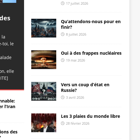
17 juillet 2026
a
 des
Qu’attendons-nous pour en
finir?
8 juillet 2026
 la
toi, le
Oui à des frappes nucléaires
calade
19 mai 2026
n, elle
ITE]
Vers un coup d’état en
Russie?
3 avril 2026
nnable:
r l’Iran
Les 3 plaies du monde libre
28 février 2026
ions des
?