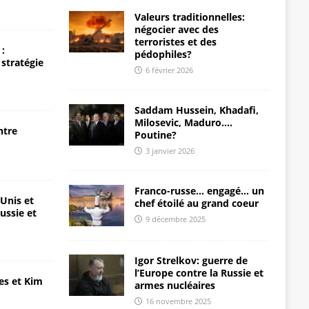
Valeurs traditionnelles:
négocier avec des
terroristes et des
:
pédophiles?
 stratégie
6 février 2026
Saddam Hussein, Khadafi,
Milosevic, Maduro….
ntre
Poutine?
3 janvier 2026
Franco-russe… engagé… un
-Unis et
chef étoilé au grand coeur
ussie et
9 décembre 2025
Igor Strelkov: guerre de
l’Europe contre la Russie et
es et Kim
armes nucléaires
16 novembre 2025