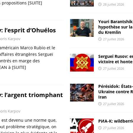
s propositions
[SUITE]
28 juillet 2026
[ 24 juillet 2026 ]
La Russie coupe l’Ukraine de la mer Noire
ANALYSES & RÉACTIONS
Youri Barantshik 
hypothèse sur la
: l’esprit d’Ohuélos
[ 24 juillet 2026 ]
Il est impératif de frapper à la source des
du Kremlin
oris Karpov
27 juillet 2026
attaques
CHRONIQUES DE RUSSIE
 américain Marco Rubio et le
[ 23 juillet 2026 ]
Youri Barantshik : rapport ЦМАКП et
Affaires étrangères Sergueï
Sergueï Rusov: e
diagnostic de l’économie russe
ANALYSES & RÉACTIONS
ontrés en marge des
victoire et honte
SEAN à
[SUITE]
27 juillet 2026
[ 23 juillet 2026 ]
Youri Barantshik : sur l’inflation en Russie
ANALYSES & RÉACTIONS
Pérésidok: États
[ 28 juillet 2026 ]
Une Russie raisonnable: nous devons aider
Ukraine contre R
: l’argent triomphant
Iran
l’Iran
ANALYSES & RÉACTIONS
27 juillet 2026
oris Karpov
 il est devenu une norme que,
РИА-К: wildberri
out problème stratégique, on
27 juillet 2026