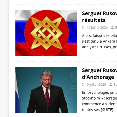
Sergueï Ruso
résultats
12 juillet 2026
B
Alors, faisons le b
s’est tenu à Ankara l
analystes russes, p
Sergueï Ruso
d’Anchorage
9 juillet 2026
Bo
En psychologie, on 
Stockholm » : lorsqu
commence à s’identifi
toutes ses
[SUITE]