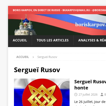
BORIS KARPOV, EN DIRECT DE RUSSIE - BGKARPOV@MAIL.RU - @BORISK
ACCUEIL
TOUS LES ARTICLES
ANALYSES & RÉ
ACCUEIL
Sergueï Rusov
Sergueï Rusov
Sergueï Rusov
honte
27 juillet 2026
B
Le 26 juillet, jour d