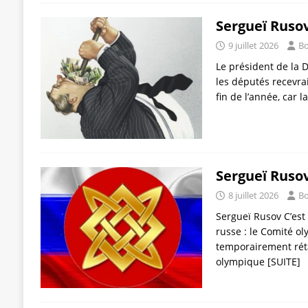
Sergueï Rusov
9 juillet 2026
Bo
Le président de la 
les députés recevra
fin de l’année, car 
Sergueï Rusov
8 juillet 2026
Bo
Sergueï Rusov C’est u
russe : le Comité ol
temporairement réta
olympique
[SUITE]