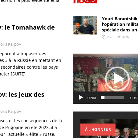
cision la plus évidente et la
Youri Barantshik
l’opération milit
v: le Tomahawk de
spéciale dans un
26 juillet 2026
oris Karpov
réparent à imposer des
Lecteur
es » à la Russie en mettant en
vidéo
 secondaires contre les pays
heter
[SUITE]
v: les jeux des
00:00
00:15
oris Karpov
uses et les conséquences de la
e Prigojine en été 2023, il a
À L’HONNEUR
ur l’actuelle « élite » russe,