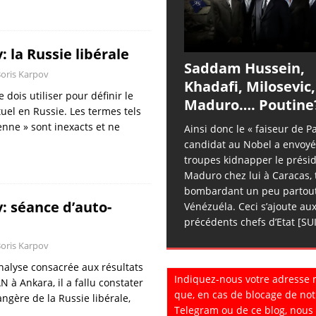
: la Russie libérale
Saddam Hussein,
oris Karpov
Khadafi, Milosevic,
 dois utiliser pour définir le
Maduro…. Poutine
uel en Russie. Les termes tels
enne » sont inexacts et ne
Ainsi donc le « faiseur de Pa
candidat au Nobel a envoyé
troupes kidnapper le prési
Maduro chez lui à Caracas, 
bombardant un peu partout
: séance d’auto-
Vénézuéla. Ceci s’ajoute au
précédents chefs d’Etat
[SU
oris Karpov
alyse consacrée aux résultats
Indiquez-nous votre adresse 
 à Ankara, il a fallu constater
que, en cas de blocage de not
angère de la Russie libérale,
Telegram ou de ce blog, nous