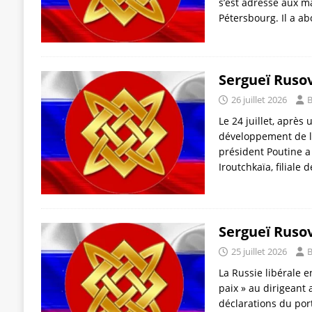
s’est adressé aux ma
Pétersbourg. Il a a
Sergueï Rusov
26 juillet 2026
B
Le 24 juillet, après
développement de l’
président Poutine a 
Iroutchkaïa, filiale 
Sergueï Rusov
25 juillet 2026
B
La Russie libérale 
paix » au dirigeant 
déclarations du por