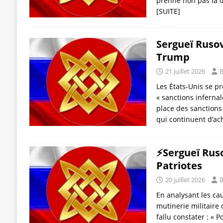
prenne non pas la dé
[SUITE]
Sergueï Ruso
Trump
21 juillet 2026
B
Les États-Unis se p
« sanctions infernal
place des sanctions
qui continuent d’ac
⚡️Sergueï Ruso
Patriotes
20 juillet 2026
B
En analysant les ca
mutinerie militaire d
fallu constater : « Po