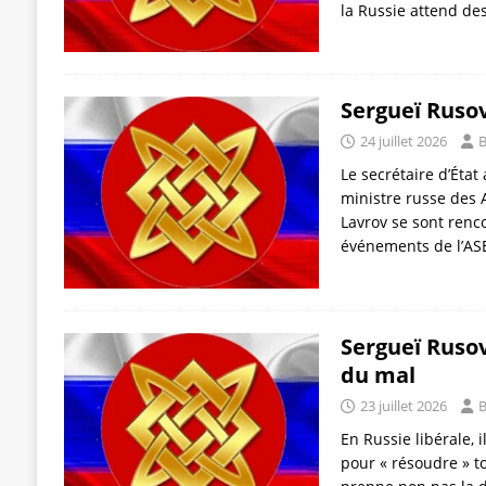
la Russie attend de
Sergueï Rusov
24 juillet 2026
B
Le secrétaire d’État
ministre russe des 
Lavrov se sont renc
événements de l’A
Sergueï Rusov
du mal
23 juillet 2026
B
En Russie libérale,
pour « résoudre » t