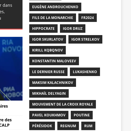
er dans
EUGÈNE ANDROUCHENKO
es,
u
FILS DE LA MONARCHIE
FR2024
HIPPOCRATE
IGOR DRUZ
IGOR SKURLATOV
IGOR STRELKOV
KIRILL KQBQNOV
KONSTANTIN MALOVEEV
LE DERNIER RUSSE
LUKASHENKO
MAKSIM KALACHNIKOV
MIKHAÏL DELYAGIN
MOUVEMENT DE LA CROIX ROYALE
aires
PAVEL KOUKHMOV
POUTINE
re des
SCALP
PÉRÉSIDOK
REGNUM
RUM