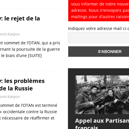
vous informer de notre nouve
adresse. Nous n'envoyons pa
mailings pour d'autres raison
 le rejet de la
Indiquez votre adresse mail ci
oris Karpov
t sommet de l’OTAN, qui a pris
rnant la poursuite de la guerre
 le biais d’une
[SUITE]
: les problèmes
de la Russie
oris Karpov
sommet de l’OTAN est terminé
 » occidentale contre la Russie
st nécessaire de réaffirmer et
Appel aux Partisa
français