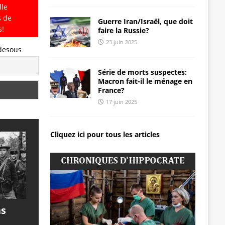
lle
s de
Guerre Iran/Israël, que doit
s!
faire la Russie?
23 juin 2025
-desous
Série de morts suspectes:
Macron fait-il le ménage en
France?
17 juin 2025
Cliquez ici pour tous les articles
ns