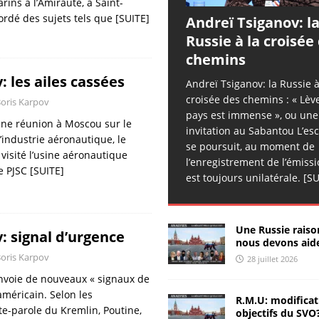
[ 26 juillet 2026 ]
Sergueï Rusov: les ailes cassées
ANALYSES
rins à l’Amirauté, à Saint-
bordé des sujets tels que
[SUITE]
Andreï Tsiganov: l
& RÉACTIONS
Russie à la croisée
[ 25 juillet 2026 ]
Chroniques d’Hippocrate – 50
chemins
CHRONIQUES D'HIPPOCRATE
: les ailes cassées
Andreï Tsiganov: la Russie à
croisée des chemins : « Lève-
[ 25 juillet 2026 ]
Sergueï Kolyasnikov: « on peut piller les
oris Karpov
pays est immense », ou une
 une réunion à Moscou sur le
Russes »
ANALYSES & RÉACTIONS
invitation au Sabantou L’es
industrie aéronautique, le
se poursuit, au moment de
[ 25 juillet 2026 ]
Sergueï Rusov: signal d’urgence
ANALYSES
visité l’usine aéronautique
l’enregistrement de l’émissio
de PJSC
[SUITE]
& RÉACTIONS
est toujours unilatérale.
[SU
[ 25 juillet 2026 ]
Zhivov: nombre de millionaires record en
Russie
ANALYSES & RÉACTIONS
Une Russie raiso
: signal d’urgence
nous devons aide
[ 25 juillet 2026 ]
РИА-К: la piraterie de nouveau légalisée
oris Karpov
28 juillet 2026
ANALYSES & RÉACTIONS
envoie de nouveaux « signaux de
[ 24 juillet 2026 ]
Sergueï Rusov: l’esprit d’Ohuélos
américain. Selon les
R.M.U: modificat
te-parole du Kremlin, Poutine,
objectifs du SVO
ANALYSES & RÉACTIONS