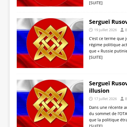
[SUITE]
Sergueï Rusov
19 juillet 2026
B
C’est ce terme que je
régime politique act
que « Russie putini
[SUITE]
Sergueï Rusov
illusion
17 juillet 2026
B
Dans une récente an
du sommet de l’OTAN
que la politique étr
[SUITE]