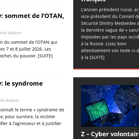
L’ancien président russe, ac
v: sommet de l’OTAN,
vice-président du Conseil d
Sécurité Dmitry Medvedev a
la dernière vague de « sanc
oris Karpov
imposées par les pays occi
ilan du sommet de l’OTAN qui
à la Russie. Lisez bien
es 7 et 8 juillet 2026. Les
attentivement son texte ci-
roches du pouvoir,
[SUITE]
à la
[SUITE]
v: le syndrome
ris Karpov
connaît le terme « syndrome de
e, pour survivre, la victime
er à l’agresseur et à justifier
Z – Cyber volontair