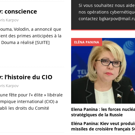
Si vous souhaitez nous aid
: conscience
nos opérations cybernétiqu
contactez bgkarpov@mail.r
ris Karpov
Douma, Volodin, a annoncé que
ient des primes anticipées à la
la Douma a réalisé
[SUITE]
ELÉNA PANINA
: l’histoire du CIO
ris Karpov
ne fête pour l’« élite » libérale
ympique international (CIO) a
bli les droits du Comité
Elena Panina : les forces nuclé
stratégiques de la Russie
Eléna Panina: Kiev veut produi
missiles de croisière français 