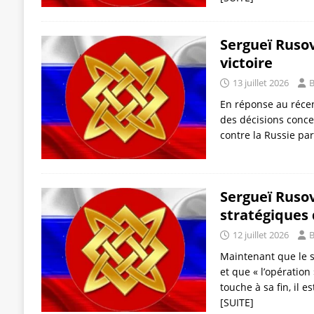
Sergueï Rusov:
victoire
13 juillet 2026
B
En réponse au récen
des décisions conce
contre la Russie par
Sergueï Rusov
stratégiques 
12 juillet 2026
B
Maintenant que le 
et que « l’opération
touche à sa fin, il e
[SUITE]