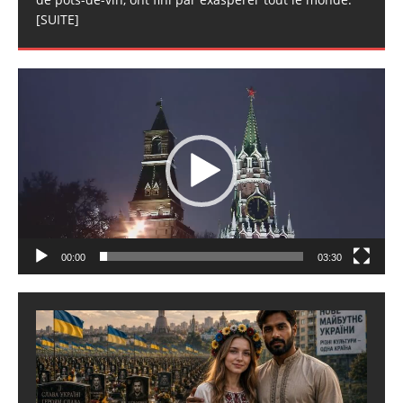
[SUITE]
Lecteur
vidéo
00:00
03:30