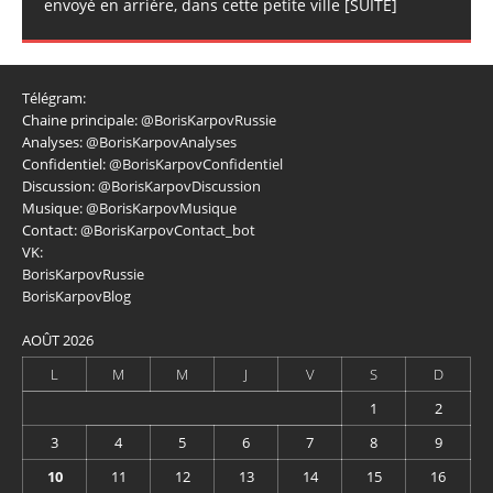
envoyé en arrière, dans cette petite ville
[SUITE]
Télégram:
Chaine principale:
@BorisKarpovRussie
Analyses:
@BorisKarpovAnalyses
Confidentiel:
@BorisKarpovConfidentiel
Discussion:
@BorisKarpovDiscussion
Musique:
@BorisKarpovMusique
Contact:
@BorisKarpovContact_bot
VK:
BorisKarpovRussie
BorisKarpovBlog
AOÛT 2026
L
M
M
J
V
S
D
1
2
3
4
5
6
7
8
9
10
11
12
13
14
15
16