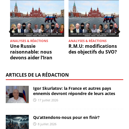
Prev
Nex
S
ANALYSES & RÉACTIONS
ANALYSES & RÉACTIONS
tions
Youri Barantshik :
Sergueï Rusov: entre
ious
t
 SVO?
hypothèse sur la
victoire et honte
stratégie du Kremlin
ARTICLES DE LA RÉDACTION
Igor Skurlatov: la France et autres pays
ennemis devront répondre de leurs actes
17 juillet 2026
Qu’attendons-nous pour en finir?
8 juillet 2026