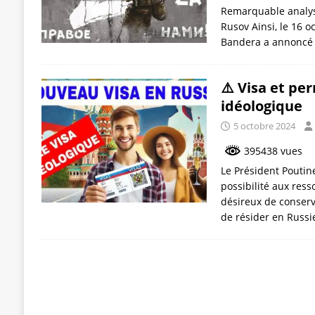
Remarquable analyse
Rusov Ainsi, le 16 o
Bandera a annoncé s
⚠️ Visa et pe
idéologique
5 octobre 2024
395438 vues
Le Président Poutine
possibilité aux ress
désireux de conserv
de résider en Russi