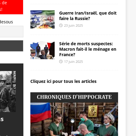
s de
s!
Guerre Iran/Israël, que doit
faire la Russie?
-desous
23 juin 2025
Série de morts suspectes:
Macron fait-il le ménage en
France?
17 juin 2025
Cliquez ici pour tous les articles
ns