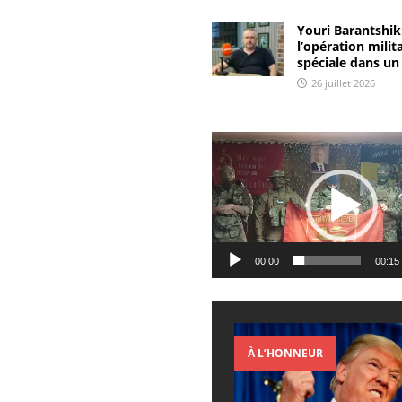
Youri Barantshik
l’opération milit
spéciale dans un
26 juillet 2026
Lecteur
vidéo
00:00
00:15
À L’HONNEUR