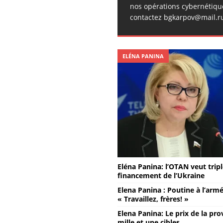
nos opérations cybernétiqu
contactez bgkarpov@mail.r
ELÉNA PANINA
Eléna Panina: l’OTAN veut tripl
financement de l’Ukraine
Elena Panina : Poutine à l’armé
« Travaillez, frères! »
Elena Panina: Le prix de la pro
mille et une cibles