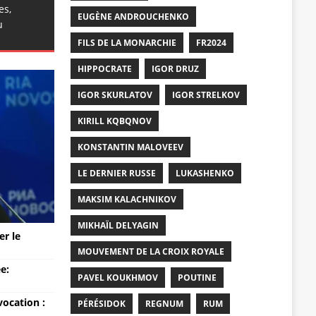
es,
EUGÈNE ANDROUCHENKO
u
FILS DE LA MONARCHIE
FR2024
HIPPOCRATE
IGOR DRUZ
IGOR SKURLATOV
IGOR STRELKOV
KIRILL KQBQNOV
KONSTANTIN MALOVEEV
LE DERNIER RUSSE
LUKASHENKO
MAKSIM KALACHNIKOV
MIKHAÏL DELYAGIN
er le
MOUVEMENT DE LA CROIX ROYALE
e:
PAVEL KOUKHMOV
POUTINE
vocation :
PÉRÉSIDOK
REGNUM
RUM