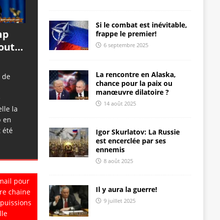
Si le combat est inévitable,
mp
frappe le premier!
tout…
6 septembre 2025
La rencontre en Alaska,
t de
chance pour la paix ou
manœuvre dilatoire ?
e
14 août 2025
lle la
p en
 été
Igor Skurlatov: La Russie
est encerclée par ses
ennemis
8 août 2025
mail pour
Il y aura la guerre!
re chaine
9 juillet 2025
 puissions
lle