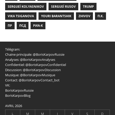
SERGUEÏ KOLYASNIKOV
SERGUEÏ RUSOV
TRUMP
VIKA TSIGANOVA
YOURI BARANTSHIK
ZHIVOV
П.К.
ПР
ПСД
РИА-К
Télégram:
Chaine principale:
@BorisKarpovRussie
Analyses:
@BorisKarpovAnalyses
Confidentiel:
@BorisKarpovConfidentiel
Discussion:
@BorisKarpovDiscussion
Musique:
@BorisKarpovMusique
Contact:
@BorisKarpovContact_bot
VK:
BorisKarpovRussie
BorisKarpovBlog
AVRIL 2026
L
M
M
J
V
S
D