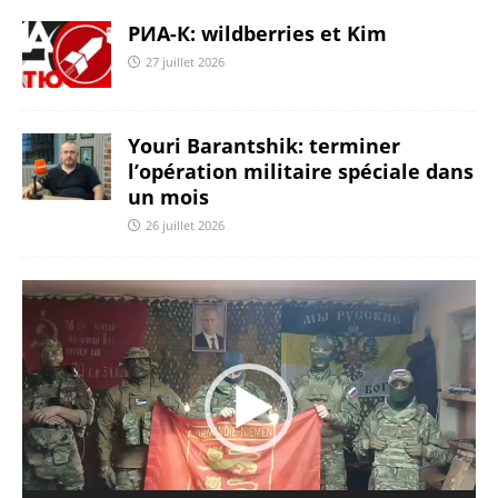
РИА-К: wildberries et Kim
27 juillet 2026
Youri Barantshik: terminer
l’opération militaire spéciale dans
un mois
26 juillet 2026
Lecteur
vidéo