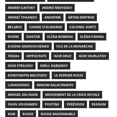
ANDREÏ ILNITSKY
ANDREÏ MEDVEDEV
ANDREÏ TSIGANOV
ANONYME
ARTEM DMITRUK
BELARUS
CHAINE STALINGRAD
COLONEL KURTZ
DIVERS
DOKTOR
ELÉNA BOBKINA
ELÉNA PANINA
EUGÈNE ANDROUCHENKO
FILS DE LA MONARCHIE
FR2024
HIPPOCRATE
IGOR DRUZ
IGOR SKURLATOV
IGOR STRELKOV
KIRILL KQBQNOV
KONSTANTIN MALOVEEV
LE DERNIER RUSSE
LUKASHENKO
MAKSIM KALACHNIKOV
MIKHAÏL DELYAGIN
MOUVEMENT DE LA CROIX ROYALE
PAVEL KOUKHMOV
POUTINE
PÉRÉSIDOK
REGNUM
RUM
RUSSIE
RUSSIE RAISONNABLE