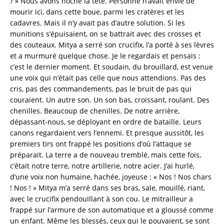
? » Nous avons hoché la tête. Personne n’avait envie de
mourir ici, dans cette boue, parmi les cratères et les
cadavres. Mais il n’y avait pas d’autre solution. Si les
munitions s’épuisaient, on se battrait avec des crosses et
des couteaux. Mitya a serré son crucifix, l’a porté à ses lèvres
et a murmuré quelque chose. Je le regardais et pensais :
c’est le dernier moment. Et soudain, du brouillard, est venue
une voix qui n’était pas celle que nous attendions. Pas des
cris, pas des commandements, pas le bruit de pas qui
couraient. Un autre son. Un son bas, croissant, roulant. Des
chenilles. Beaucoup de chenilles. De notre arrière,
dépassant-nous, se déployant en ordre de bataille. Leurs
canons regardaient vers l’ennemi. Et presque aussitôt, les
premiers tirs ont frappé les positions d’où l’attaque se
préparait. La terre a de nouveau tremblé, mais cette fois,
c’était notre terre, notre artillerie, notre acier. J’ai hurlé,
d’une voix non humaine, hachée, joyeuse : « Nos ! Nos chars
! Nos ! » Mitya m’a serré dans ses bras, sale, mouillé, riant,
avec le crucifix pendouillant à son cou. Le mitrailleur a
frappé sur l’armure de son automatique et a gloussé comme
un enfant. Même les blessés, ceux qui le pouvaient, se sont