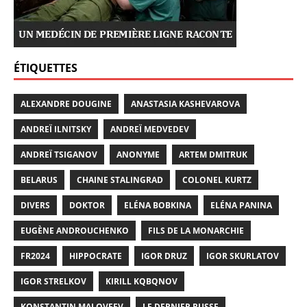
ÉTIQUETTES
ALEXANDRE DOUGINE
ANASTASIA KASHEVAROVA
ANDREÏ ILNITSKY
ANDREÏ MEDVEDEV
ANDREÏ TSIGANOV
ANONYME
ARTEM DMITRUK
BELARUS
CHAINE STALINGRAD
COLONEL KURTZ
DIVERS
DOKTOR
ELÉNA BOBKINA
ELÉNA PANINA
EUGÈNE ANDROUCHENKO
FILS DE LA MONARCHIE
FR2024
HIPPOCRATE
IGOR DRUZ
IGOR SKURLATOV
IGOR STRELKOV
KIRILL KQBQNOV
KONSTANTIN MALOVEEV
LE DERNIER RUSSE