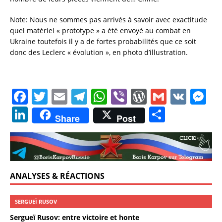
Note: Nous ne sommes pas arrivés à savoir avec exactitude
quel matériel « prototype » a été envoyé au combat en
Ukraine toutefois il y a de fortes probabilités que ce soit
donc des Leclerc « évolution », en photo d’illustration.
F
T
E
T
W
Vi
W
G
V
M
a
w
m
el
h
b
o
m
K
e
Li
P
Share
Post
c
it
ai
e
at
er
r
ai
ss
n
a
e
te
l
gr
s
d
l
e
k
rt
b
r
a
A
P
n
e
a
o
m
p
re
g
dI
g
ANALYSES & RÉACTIONS
o
p
ss
er
n
er
k
SERGUEÏ RUSOV
Sergueï Rusov: entre victoire et honte