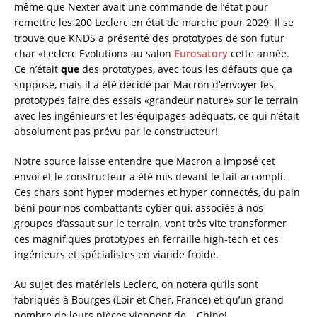
même que Nexter avait une commande de l’état pour
remettre les 200 Leclerc en état de marche pour 2029. Il se
trouve que KNDS a présenté des prototypes de son futur
char «Leclerc Evolution» au salon
Eurosatory
cette année.
Ce n’était
que
des prototypes, avec tous les défauts que ça
suppose, mais il a été décidé par Macron d’envoyer les
prototypes faire des essais «grandeur nature» sur le terrain
avec les ingénieurs et les équipages adéquats, ce qui n’était
absolument pas prévu par le constructeur!
Notre source laisse entendre que Macron a imposé cet
envoi et le constructeur a été mis devant le fait accompli.
Ces chars sont hyper modernes et hyper connectés, du pain
béni pour nos combattants cyber qui, associés à nos
groupes d’assaut sur le terrain, vont très vite transformer
ces magnifiques prototypes en ferraille high-tech et ces
ingénieurs et spécialistes en viande froide.
Au sujet des matériels Leclerc, on notera qu’ils sont
fabriqués à Bourges (Loir et Cher, France) et qu’un grand
nombre de leurs pièces viennent de… Chine!