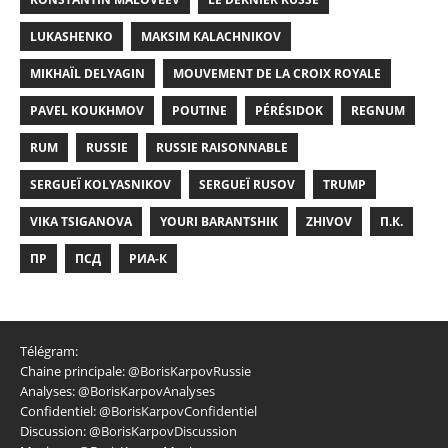
LUKASHENKO
MAKSIM KALACHNIKOV
MIKHAÏL DELYAGIN
MOUVEMENT DE LA CROIX ROYALE
PAVEL KOUKHMOV
POUTINE
PÉRÉSIDOK
REGNUM
RUM
RUSSIE
RUSSIE RAISONNABLE
SERGUEÏ KOLYASNIKOV
SERGUEÏ RUSOV
TRUMP
VIKA TSIGANOVA
YOURI BARANTSHIK
ZHIVOV
П.К.
ПР
ПСД
РИА-К
Télégram:
Chaine principale:
@BorisKarpovRussie
Analyses:
@BorisKarpovAnalyses
Confidentiel:
@BorisKarpovConfidentiel
Discussion:
@BorisKarpovDiscussion