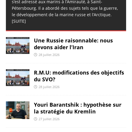
s’est adressé aux marins à l’Amirauté, à Saint-
Pétersbourg. Il a abordé des sujets tels que la guerre,
le développement de la marine russe et l’Arctique.
[SUITE]
Une Russie raisonnable: nous
devons aider l’Iran
28 juillet 2026
R.M.U: modifications des objectifs
du SVO?
28 juillet 2026
Youri Barantshik : hypothèse sur
la stratégie du Kremlin
27 juillet 2026