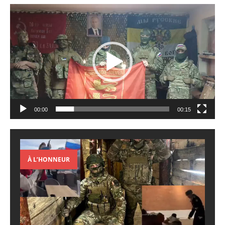
Lecteur
vidéo
00:00
00:15
À L’HONNEUR