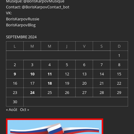
Musique:
@BorisKarpovMusique
Contact:
@BorisKarpovContact_bot
VK:
BorisKarpovRussie
BorisKarpovBlog
SEPTEMBRE 2024
L
M
M
J
V
S
D
1
2
3
4
5
6
7
8
9
10
11
12
13
14
15
16
17
18
19
20
21
22
23
24
25
26
27
28
29
30
« Août
Oct »