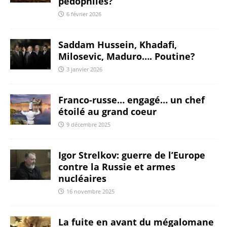
pédophiles?
6 février 2026
Saddam Hussein, Khadafi,
Milosevic, Maduro…. Poutine?
3 janvier 2026
Franco-russe… engagé… un chef
étoilé au grand coeur
9 décembre 2025
Igor Strelkov: guerre de l’Europe
contre la Russie et armes
nucléaires
16 novembre 2025
La fuite en avant du mégalomane