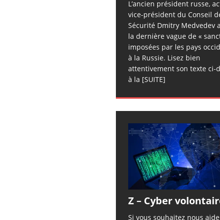
L’ancien président russe, ac
vice-président du Conseil d
Sécurité Dmitry Medvedev a
la dernière vague de « sanc
imposées par les pays occi
à la Russie. Lisez bien
attentivement son texte ci-
à la
[SUITE]
Z – Cyber volontair
Si vous souhaitez nous aid