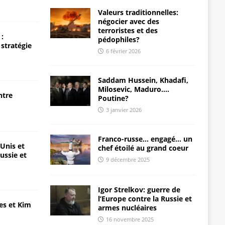
Valeurs traditionnelles:
négocier avec des
terroristes et des
:
pédophiles?
 stratégie
6 février 2026
Saddam Hussein, Khadafi,
Milosevic, Maduro….
ntre
Poutine?
3 janvier 2026
Franco-russe… engagé… un
-Unis et
chef étoilé au grand coeur
ussie et
9 décembre 2025
Igor Strelkov: guerre de
l’Europe contre la Russie et
es et Kim
armes nucléaires
16 novembre 2025