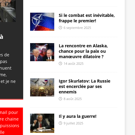
Si le combat est inévitable,
frappe le premier!
6 septembre 2025
 à
La rencontre en Alaska,
chance pour la paix ou
es de
manœuvre dilatoire ?
 pas
14 août 2025
inuent
sme,
Igor Skurlatov: La Russie
 et je ne
est encerclée par ses
ennemis
8 août 2025
mail pour
Il y aura la guerre!
re chaine
9 juillet 2025
 puissions
lle