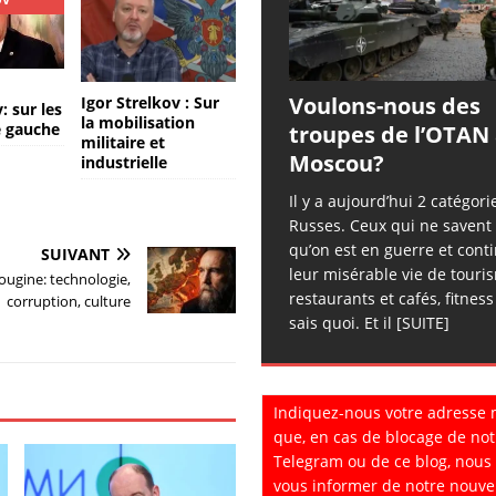
Voulons-nous des
Igor Strelkov : Sur
: sur les
la mobilisation
e gauche
troupes de l’OTAN
militaire et
Moscou?
industrielle
Il y a aujourd’hui 2 catégori
Russes. Ceux qui ne savent
qu’on est en guerre et cont
SUIVANT
leur misérable vie de touri
ougine: technologie,
restaurants et cafés, fitness
corruption, culture
sais quoi. Et il
[SUITE]
Indiquez-nous votre adresse 
que, en cas de blocage de not
Telegram ou de ce blog, nous
vous informer de notre nouve