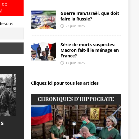
s de
s!
Guerre Iran/Israël, que doit
faire la Russie?
-desous
23 juin 2025
Série de morts suspectes:
Macron fait-il le ménage en
France?
17 juin 2025
Cliquez ici pour tous les articles
ns