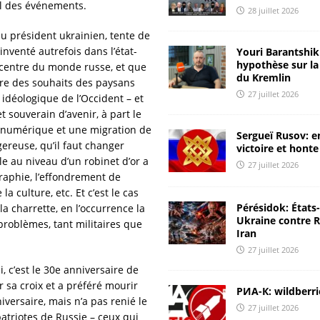
al des événements.
28 juillet 2026
[ 24 juillet 2026 ]
La Russie coupe l’Ukraine de la mer Noire
du président ukrainien, tente de
ANALYSES & RÉACTIONS
inventé autrefois dans l’état-
Youri Barantshik 
hypothèse sur la
e centre du monde russe, et que
[ 24 juillet 2026 ]
Il est impératif de frapper à la source des
du Kremlin
rire des souhaits des paysans
27 juillet 2026
attaques
CHRONIQUES DE RUSSIE
idéologique de l’Occident – et
t souverain d’avenir, à part le
[ 23 juillet 2026 ]
Youri Barantshik : rapport ЦМАКП et
 numérique et une migration de
Sergueï Rusov: e
diagnostic de l’économie russe
ANALYSES & RÉACTIONS
ereuse, qu’il faut changer
victoire et honte
le au niveau d’un robinet d’or a
27 juillet 2026
[ 23 juillet 2026 ]
Youri Barantshik : sur l’inflation en Russie
raphie, l’effondrement de
ANALYSES & RÉACTIONS
a culture, etc. Et c’est le cas
Pérésidok: États
la charrette, en l’occurrence la
[ 28 juillet 2026 ]
Une Russie raisonnable: nous devons aider
Ukraine contre R
problèmes, tant militaires que
Iran
l’Iran
ANALYSES & RÉACTIONS
27 juillet 2026
, c’est le 30e anniversaire de
r sa croix et a préféré mourir
РИА-К: wildberri
versaire, mais n’a pas renié le
27 juillet 2026
atriotes de Russie – ceux qui