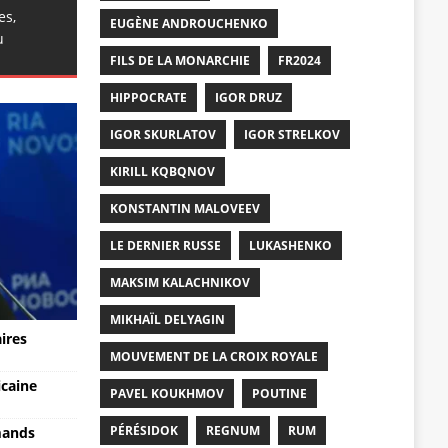
es,
EUGÈNE ANDROUCHENKO
u
FILS DE LA MONARCHIE
FR2024
HIPPOCRATE
IGOR DRUZ
IGOR SKURLATOV
IGOR STRELKOV
KIRILL KQBQNOV
KONSTANTIN MALOVEEV
LE DERNIER RUSSE
LUKASHENKO
MAKSIM KALACHNIKOV
MIKHAÏL DELYAGIN
aires
MOUVEMENT DE LA CROIX ROYALE
icaine
PAVEL KOUKHMOV
POUTINE
PÉRÉSIDOK
REGNUM
RUM
mands