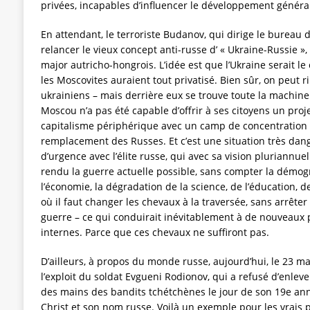
privées, incapables d’influencer le développement génér
En attendant, le terroriste Budanov, qui dirige le bureau 
relancer le vieux concept anti-russe d’ « Ukraine-Russie », 
major autricho-hongrois. L’idée est que l’Ukraine serait l
les Moscovites auraient tout privatisé. Bien sûr, on peut 
ukrainiens – mais derrière eux se trouve toute la machine 
Moscou n’a pas été capable d’offrir à ses citoyens un proje
capitalisme périphérique avec un camp de concentration
remplacement des Russes. Et c’est une situation très dang
d’urgence avec l’élite russe, qui avec sa vision pluriannuel
rendu la guerre actuelle possible, sans compter la démog
l’économie, la dégradation de la science, de l’éducation, de l
où il faut changer les chevaux à la traversée, sans arrêter 
guerre – ce qui conduirait inévitablement à de nouveaux 
internes. Parce que ces chevaux ne suffiront pas.
D’ailleurs, à propos du monde russe, aujourd’hui, le 23 mai
l’exploit du soldat Evgueni Rodionov, qui a refusé d’enleve
des mains des bandits tchétchènes le jour de son 19e anni
Christ et son nom russe. Voilà un exemple pour les vrais p