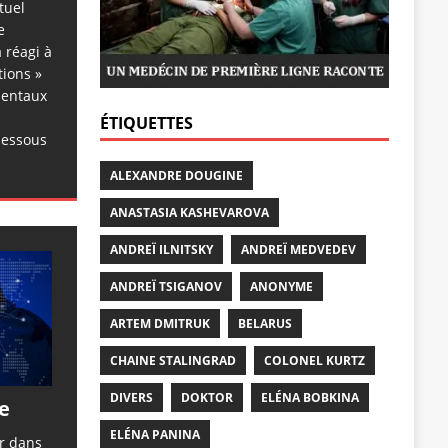
tuel
e
 réagi à
tions »
dentaux
ÉTIQUETTES
dessous
ALEXANDRE DOUGINE
ANASTASIA KASHEVAROVA
ANDREÏ ILNITSKY
ANDREÏ MEDVEDEV
ANDREÏ TSIGANOV
ANONYME
ARTEM DMITRUK
BELARUS
CHAINE STALINGRAD
COLONEL KURTZ
DIVERS
DOKTOR
ELÉNA BOBKINA
e
ELÉNA PANINA
er dans