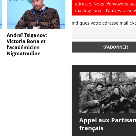
adresse. Nous n'envoyons pa
mailings pour d'autres raison
Indiquez votre adresse mail ci
Andreï Tsiganov:
Victoria Bona et
l’académicien
Nigmatouline
Appel aux Partisa
français