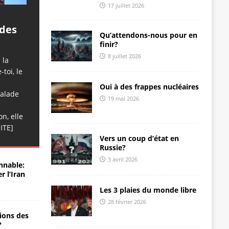
17 juillet 2026
a
 des
Qu’attendons-nous pour en
finir?
8 juillet 2026
 la
toi, le
Oui à des frappes nucléaires
calade
19 mai 2026
n, elle
ITE]
Vers un coup d’état en
Russie?
3 avril 2026
nnable:
r l’Iran
Les 3 plaies du monde libre
28 février 2026
ions des
?