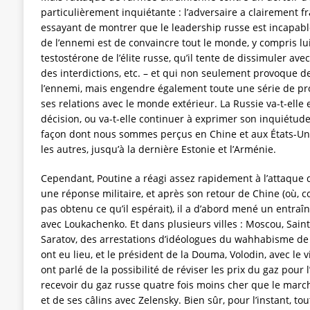
particulièrement inquiétante : l’adversaire a clairement fr
essayant de montrer que le leadership russe est incapable
de l’ennemi est de convaincre tout le monde, y compris lu
testostérone de l’élite russe, qu’il tente de dissimuler ave
des interdictions, etc. – et qui non seulement provoque d
l’ennemi, mais engendre également toute une série de pr
ses relations avec le monde extérieur. La Russie va-t-elle 
décision, ou va-t-elle continuer à exprimer son inquiétud
façon dont nous sommes perçus en Chine et aux États-Uni
les autres, jusqu’à la dernière Estonie et l’Arménie.
Cependant, Poutine a réagi assez rapidement à l’attaque d
une réponse militaire, et après son retour de Chine (où, c
pas obtenu ce qu’il espérait), il a d’abord mené un entra
avec Loukachenko. Et dans plusieurs villes : Moscou, Sain
Saratov, des arrestations d’idéologues du wahhabisme de
ont eu lieu, et le président de la Douma, Volodin, avec le
ont parlé de la possibilité de réviser les prix du gaz pour 
recevoir du gaz russe quatre fois moins cher que le marc
et de ses câlins avec Zelensky. Bien sûr, pour l’instant, tou