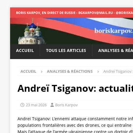
BORIS KARPOV, EN DIRECT DE RUSSIE - BGKARPOV@MAIL.RU - @BORISK
ACCUEIL
TOUS LES ARTICLES
ANALYSES & RÉ
ACCUEIL
ANALYSES & RÉACTIONS
Andreï Tsiganov:
Andreï Tsiganov: actual
23 mai 2026
Boris Karpov
Andreï Tsiganov: L’ennemi attaque constamment notre infr
populations frontalières avec des drones, ce qui entraîne 
Mais l’attaque de l’armée ukrainienne contre un dortoir d’u