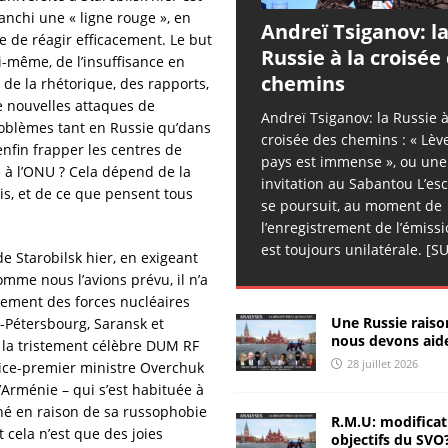
[ 26 juillet 2026 ]
Sergueï Rusov: les ailes cassées
ANALYSES
anchi une « ligne rouge », en
Andreï Tsiganov: l
& RÉACTIONS
 de réagir efficacement. Le but
Russie à la croisée
i-même, de l’insuffisance en
[ 25 juillet 2026 ]
Chroniques d’Hippocrate – 50
chemins
c de la rhétorique, des rapports,
CHRONIQUES D'HIPPOCRATE
e nouvelles attaques de
Andreï Tsiganov: la Russie à
oblèmes tant en Russie qu’dans
croisée des chemins : « Lève-
[ 25 juillet 2026 ]
Sergueï Kolyasnikov: « on peut piller les
enfin frapper les centres de
pays est immense », ou une
e à l’ONU ? Cela dépend de la
Russes »
ANALYSES & RÉACTIONS
invitation au Sabantou L’es
s, et de ce que pensent tous
se poursuit, au moment de
[ 25 juillet 2026 ]
Sergueï Rusov: signal d’urgence
ANALYSES
l’enregistrement de l’émissio
& RÉACTIONS
est toujours unilatérale.
[SU
e Starobilsk hier, en exigeant
[ 25 juillet 2026 ]
Zhivov: nombre de millionaires record en
omme nous l’avions prévu, il n’a
înement des forces nucléaires
Russie
ANALYSES & RÉACTIONS
Une Russie raiso
t-Pétersbourg, Saransk et
nous devons aide
[ 25 juillet 2026 ]
РИА-К: la piraterie de nouveau légalisée
 la tristement célèbre DUM RF
28 juillet 2026
 vice-premier ministre Overchuk
ANALYSES & RÉACTIONS
l’Arménie – qui s’est habituée à
[ 24 juillet 2026 ]
Sergueï Rusov: l’esprit d’Ohuélos
hé en raison de sa russophobie
R.M.U: modificat
t cela n’est que des joies
objectifs du SVO
ANALYSES & RÉACTIONS