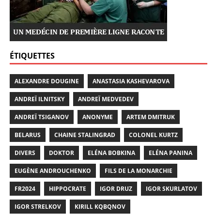
ÉTIQUETTES
ALEXANDRE DOUGINE
ANASTASIA KASHEVAROVA
ANDREÏ ILNITSKY
ANDREÏ MEDVEDEV
ANDREÏ TSIGANOV
ANONYME
ARTEM DMITRUK
BELARUS
CHAINE STALINGRAD
COLONEL KURTZ
DIVERS
DOKTOR
ELÉNA BOBKINA
ELÉNA PANINA
EUGÈNE ANDROUCHENKO
FILS DE LA MONARCHIE
FR2024
HIPPOCRATE
IGOR DRUZ
IGOR SKURLATOV
IGOR STRELKOV
KIRILL KQBQNOV