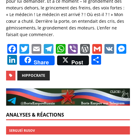
pour lui demander. Et à ce moment – le grondement des
moteurs dehors, le grincement des freins, des voix fortes :
« Le médecin ! Le médecin est arrivé ? ! Où est-il ? ! » Mon
cœur a chuté. Derrière la porte, on entendait des cris, des
gémissements, le grondement des moteurs. L’enfer ne
faisait que commencer.
F
T
E
T
W
Vi
W
G
V
M
a
w
m
el
h
b
o
m
K
e
Li
P
Share
Post
c
it
ai
e
at
er
r
ai
ss
n
a
e
te
l
gr
s
d
l
e
k
rt
HIPPOCRATE
b
r
a
A
P
n
e
a
o
m
p
re
g
dI
g
o
p
ss
er
n
er
k
ANALYSES & RÉACTIONS
SERGUEÏ RUSOV