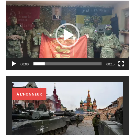
Lecteur
vidéo
00:00
00:15
À L’HONNEUR