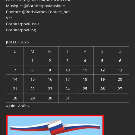
Musique:
@BorisKarpovMusique
Contact:
@BorisKarpovContact_bot
VK:
BorisKarpovRussie
BorisKarpovBlog
JUILLET 2025
L
M
M
J
V
S
D
1
2
3
4
5
6
7
8
9
10
11
12
13
14
15
16
17
18
19
20
21
22
23
24
25
26
27
28
29
30
31
« Juin
Août »