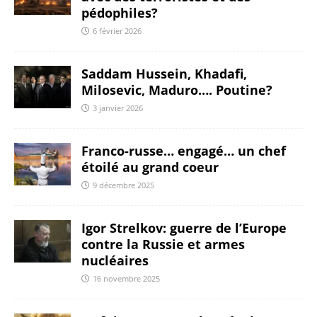
pédophiles?
6 février 2026
Saddam Hussein, Khadafi,
Milosevic, Maduro…. Poutine?
3 janvier 2026
Franco-russe… engagé… un chef
étoilé au grand coeur
9 décembre 2025
Igor Strelkov: guerre de l’Europe
contre la Russie et armes
nucléaires
16 novembre 2025