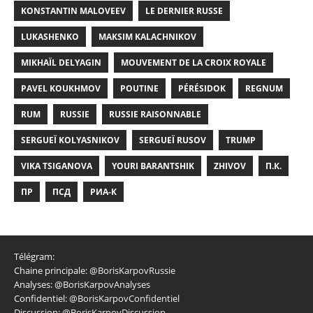
KONSTANTIN MALOVEEV
LE DERNIER RUSSE
LUKASHENKO
MAKSIM KALACHNIKOV
MIKHAÏL DELYAGIN
MOUVEMENT DE LA CROIX ROYALE
PAVEL KOUKHMOV
POUTINE
PÉRÉSIDOK
REGNUM
RUM
RUSSIE
RUSSIE RAISONNABLE
SERGUEÏ KOLYASNIKOV
SERGUEÏ RUSOV
TRUMP
VIKA TSIGANOVA
YOURI BARANTSHIK
ZHIVOV
П.К.
ПР
ПСД
РИА-К
Télégram:
Chaine principale:
@BorisKarpovRussie
Analyses:
@BorisKarpovAnalyses
Confidentiel:
@BorisKarpovConfidentiel
Discussion:
@BorisKarpovDiscussion