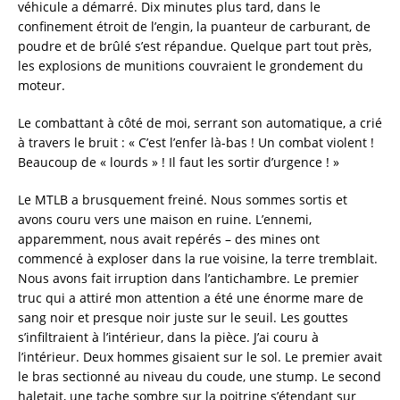
véhicule a démarré. Dix minutes plus tard, dans le
confinement étroit de l’engin, la puanteur de carburant, de
poudre et de brûlé s’est répandue. Quelque part tout près,
les explosions de munitions couvraient le grondement du
moteur.
Le combattant à côté de moi, serrant son automatique, a crié
à travers le bruit : « C’est l’enfer là-bas ! Un combat violent !
Beaucoup de « lourds » ! Il faut les sortir d’urgence ! »
Le MTLB a brusquement freiné. Nous sommes sortis et
avons couru vers une maison en ruine. L’ennemi,
apparemment, nous avait repérés – des mines ont
commencé à exploser dans la rue voisine, la terre tremblait.
Nous avons fait irruption dans l’antichambre. Le premier
truc qui a attiré mon attention a été une énorme mare de
sang noir et presque noir juste sur le seuil. Les gouttes
s’infiltraient à l’intérieur, dans la pièce. J’ai couru à
l’intérieur. Deux hommes gisaient sur le sol. Le premier avait
le bras sectionné au niveau du coude, une stump. Le second
haletait, une tache sombre sur la poitrine s’étendant sur