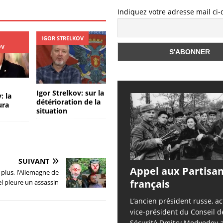
er
Indiquez votre adresse mail ci
IGOR STRELKOV
OV
Igor Strelkov: sur la
: la
détérioration de la
ura
situation
SUIVANT
Appel aux Partisa
 plus, l’Allemagne de
français
l pleure un assassin
L’ancien président russe, ac
vice-président du Conseil d
Sécurité Dmitry Medvedev a