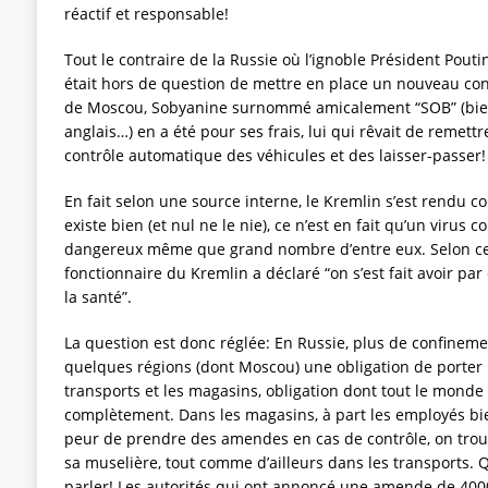
réactif et responsable!
Tout le contraire de la Russie où l’ignoble Président Poutin
était hors de question de mettre en place un nouveau co
de Moscou, Sobyanine surnommé amicalement “SOB” (bie
anglais…) en a été pour ses frais, lui qui rêvait de remettr
contrôle automatique des véhicules et des laisser-passer!
En fait selon une source interne, le Kremlin s’est rendu co
existe bien (et nul ne le nie), ce n’est en fait qu’un viru
dangereux même que grand nombre d’entre eux. Selon ce
fonctionnaire du Kremlin a déclaré “on s’est fait avoir p
la santé”.
La question est donc réglée: En Russie, plus de confineme
quelques régions (dont Moscou) une obligation de porter
transports et les magasins, obligation dont tout le monde
complètement. Dans les magasins, à part les employés bie
peur de prendre des amendes en cas de contrôle, on trouv
sa muselière, tout comme d’ailleurs dans les transports. Q
parler! Les autorités qui ont annoncé une amende de 400