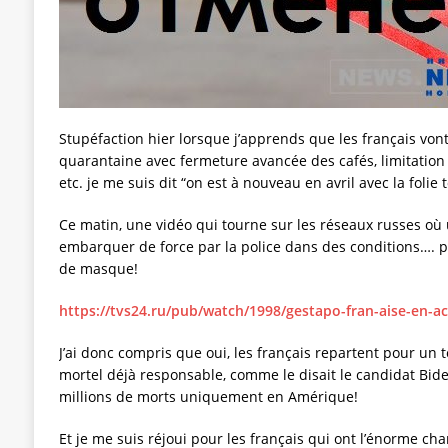
Stupéfaction hier lorsque j’apprends que les français von
quarantaine avec fermeture avancée des cafés, limitation
etc. je me suis dit “on est à nouveau en avril avec la folie t
Ce matin, une vidéo qui tourne sur les réseaux russes où
embarquer de force par la police dans des conditions…. 
de masque!
https://tvs24.ru/pub/watch/1998/gestapo-fran-aise-en-ac
J’ai donc compris que oui, les français repartent pour un t
mortel déjà responsable, comme le disait le candidat Bide
millions de morts uniquement en Amérique!
Et je me suis réjoui pour les français qui ont l’énorme c