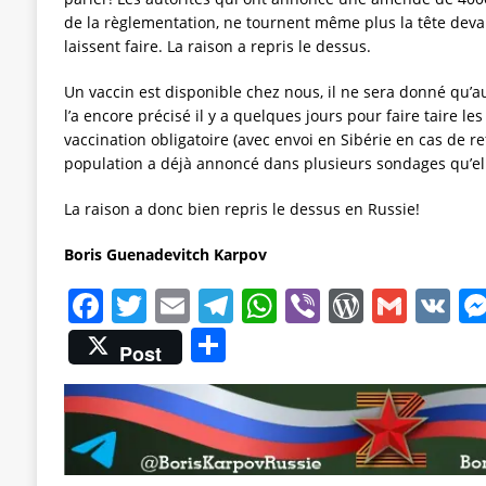
de la règlementation, ne tournent même plus la tête deva
laissent faire. La raison a repris le dessus.
Un vaccin est disponible chez nous, il ne sera donné qu’au
l’a encore précisé il y a quelques jours pour faire taire le
vaccination obligatoire (avec envoi en Sibérie en cas de re
population a déjà annoncé dans plusieurs sondages qu’elle
La raison a donc bien repris le dessus en Russie!
Boris Guenadevitch Karpov
F
T
E
T
W
Vi
W
G
V
a
w
m
el
h
b
o
m
K
P
Post
c
it
ai
e
at
er
r
ai
a
e
te
l
gr
s
d
l
rt
b
r
a
A
P
a
o
m
p
re
g