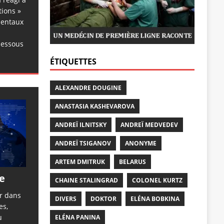
tions »
dentaux
dessous
ÉTIQUETTES
ALEXANDRE DOUGINE
ANASTASIA KASHEVAROVA
ANDREÏ ILNITSKY
ANDREÏ MEDVEDEV
ANDREÏ TSIGANOV
ANONYME
ARTEM DMITRUK
BELARUS
e
CHAINE STALINGRAD
COLONEL KURTZ
er dans
DIVERS
DOKTOR
ELÉNA BOBKINA
es,
u
ELÉNA PANINA