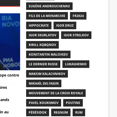
EUGÈNE ANDROUCHENKO
FILS DE LA MONARCHIE
FR2024
HIPPOCRATE
IGOR DRUZ
IGOR SKURLATOV
IGOR STRELKOV
KIRILL KQBQNOV
KONSTANTIN MALOVEEV
LE DERNIER RUSSE
LUKASHENKO
MAKSIM KALACHNIKOV
rope contre
MIKHAÏL DELYAGIN
aires
MOUVEMENT DE LA CROIX ROYALE
mands
PAVEL KOUKHMOV
POUTINE
lin au
PÉRÉSIDOK
REGNUM
RUM