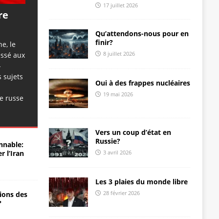
17 juillet 2026
re
Qu’attendons-nous pour en
finir?
ne, le
8 juillet 2026
essé aux
-
 sujets
Oui à des frappes nucléaires
19 mai 2026
e russe
Vers un coup d’état en
Russie?
nnable:
3 avril 2026
r l’Iran
Les 3 plaies du monde libre
28 février 2026
ions des
?