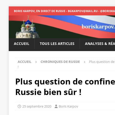
BORIS KARPOV, EN DIRECT DE RUSSIE - BGKARPOV@MAIL.RU - @BORISK
ACCUEIL
TOUS LES ARTICLES
ANALYSES & RÉ
ACCUEIL
CHRONIQUES DE RUSSIE
Plus question de
!
Plus question de confi
Russie bien sûr !
25 septembre 2020
Boris Karpov