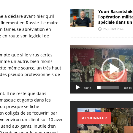
Youri Barantshik
e a déclaré avant-hier qu’il
l’opération milit
spéciale dans un
nfinement en Russie. Le maire
n fameuse abréviation en
26 juillet 2026
e en route son logiciel de
Lecteur
vidéo
mpte que si le virus certes
s comme un autre, bien moins
tte même source, un très haut
ar des pseudo-professionnels de
00:00
00:15
nt. Il ne reste que dans
 masque et gants dans les
 ou presque se fiche
n obligés de se “couvrir” par
À L’HONNEUR
e environ un client sur 10 avec
uand aux gants, inutile d’en
0 roubles pour le non-respect