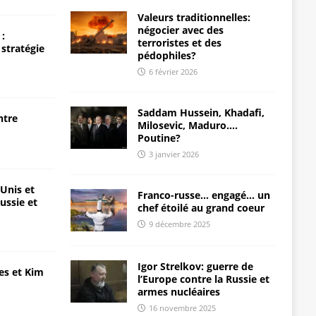
Valeurs traditionnelles:
négocier avec des
:
terroristes et des
 stratégie
pédophiles?
6 février 2026
Saddam Hussein, Khadafi,
ntre
Milosevic, Maduro….
Poutine?
3 janvier 2026
-Unis et
Franco-russe… engagé… un
ussie et
chef étoilé au grand coeur
9 décembre 2025
Igor Strelkov: guerre de
es et Kim
l’Europe contre la Russie et
armes nucléaires
16 novembre 2025