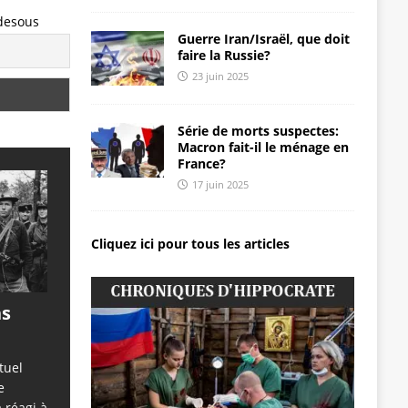
-desous
Guerre Iran/Israël, que doit
faire la Russie?
23 juin 2025
Série de morts suspectes:
Macron fait-il le ménage en
France?
17 juin 2025
Cliquez ici pour tous les articles
ns
tuel
e
 réagi à