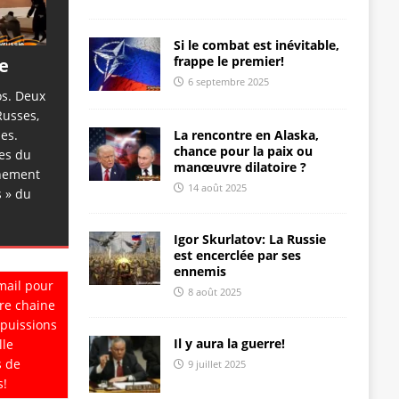
Si le combat est inévitable,
frappe le premier!
te
6 septembre 2025
os. Deux
Russes,
La rencontre en Alaska,
es.
chance pour la paix ou
ges du
manœuvre dilatoire ?
chement
14 août 2025
s » du
Igor Skurlatov: La Russie
est encerclée par ses
ennemis
mail pour
8 août 2025
re chaine
 puissions
Il y aura la guerre!
lle
s de
9 juillet 2025
s!