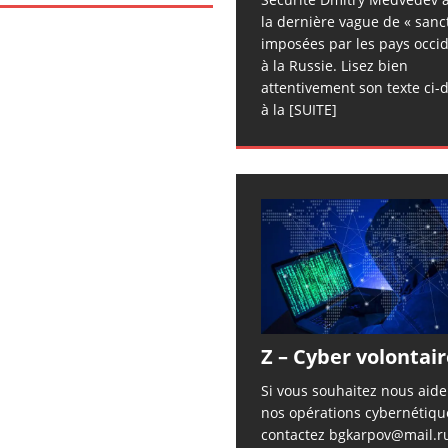
la dernière vague de « sanc
imposées par les pays occi
à la Russie. Lisez bien
attentivement son texte ci-
à la
[SUITE]
Z – Cyber volontair
Si vous souhaitez nous aid
nos opérations cybernétiqu
contactez bgkarpov@mail.r