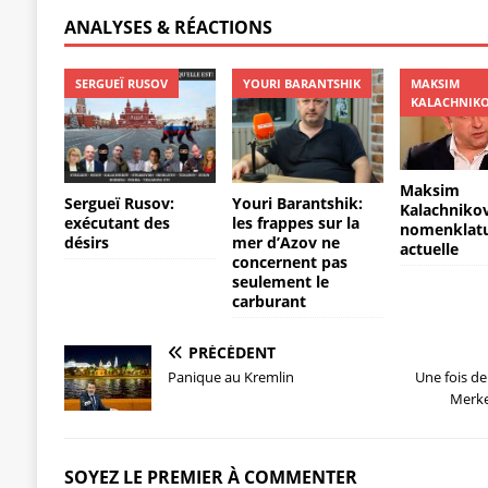
o
p
ss
er
ANALYSES & RÉACTIONS
k
SERGUEÏ RUSOV
YOURI BARANTSHIK
MAKSIM
KALACHNIK
Maksim
Sergueï Rusov:
Youri Barantshik:
Kalachnikov
exécutant des
les frappes sur la
nomenklat
désirs
mer d’Azov ne
actuelle
concernent pas
seulement le
carburant
PRÉCÉDENT
Panique au Kremlin
Une fois de
Merke
SOYEZ LE PREMIER À COMMENTER