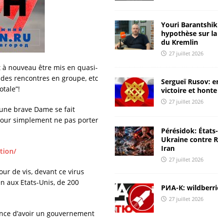
[ 24 juillet 2026 ]
La Russie coupe l’Ukraine de la mer Noire
Youri Barantshik 
ANALYSES & RÉACTIONS
hypothèse sur la
du Kremlin
[ 24 juillet 2026 ]
Il est impératif de frapper à la source des
27 juillet 2026
attaques
CHRONIQUES DE RUSSIE
t à nouveau être mis en quasi-
 des rencontres en groupe, etc
Sergueï Rusov: e
[ 23 juillet 2026 ]
Youri Barantshik : rapport ЦМАКП et
otale”!
victoire et honte
diagnostic de l’économie russe
ANALYSES & RÉACTIONS
27 juillet 2026
 une brave Dame se fait
[ 23 juillet 2026 ]
Youri Barantshik : sur l’inflation en Russie
pour simplement ne pas porter
Pérésidok: États
ANALYSES & RÉACTIONS
Ukraine contre R
[ 28 juillet 2026 ]
Une Russie raisonnable: nous devons aider
Iran
tion/
27 juillet 2026
l’Iran
ANALYSES & RÉACTIONS
our de vis, devant ce virus
n aux Etats-Unis, de 200
РИА-К: wildberri
27 juillet 2026
hance d’avoir un gouvernement