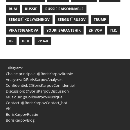
RUM
RUSSIE
RUSSIE RAISONNABLE
SERGUEÏ KOLYASNIKOV
SERGUEÏ RUSOV
TRUMP
VIKA TSIGANOVA
YOURI BARANTSHIK
ZHIVOV
П.К.
ПР
ПСД
РИА-К
Télégram:
Chaine principale:
@BorisKarpovRussie
Analyses:
@BorisKarpovAnalyses
Confidentiel:
@BorisKarpovConfidentiel
Discussion:
@BorisKarpovDiscussion
Musique:
@BorisKarpovMusique
Contact:
@BorisKarpovContact_bot
VK:
BorisKarpovRussie
BorisKarpovBlog