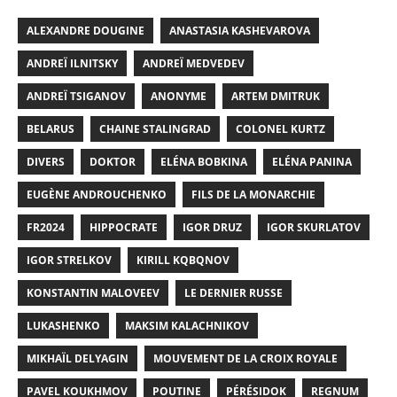
ALEXANDRE DOUGINE
ANASTASIA KASHEVAROVA
ANDREÏ ILNITSKY
ANDREÏ MEDVEDEV
ANDREÏ TSIGANOV
ANONYME
ARTEM DMITRUK
BELARUS
CHAINE STALINGRAD
COLONEL KURTZ
DIVERS
DOKTOR
ELÉNA BOBKINA
ELÉNA PANINA
EUGÈNE ANDROUCHENKO
FILS DE LA MONARCHIE
FR2024
HIPPOCRATE
IGOR DRUZ
IGOR SKURLATOV
IGOR STRELKOV
KIRILL KQBQNOV
KONSTANTIN MALOVEEV
LE DERNIER RUSSE
LUKASHENKO
MAKSIM KALACHNIKOV
MIKHAÏL DELYAGIN
MOUVEMENT DE LA CROIX ROYALE
PAVEL KOUKHMOV
POUTINE
PÉRÉSIDOK
REGNUM