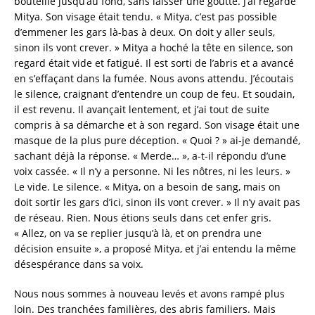
bouteille jusqu’au fond, sans laisser une goutte. J’ai regardé
Mitya. Son visage était tendu. « Mitya, c’est pas possible
d’emmener les gars là-bas à deux. On doit y aller seuls,
sinon ils vont crever. » Mitya a hoché la tête en silence, son
regard était vide et fatigué. Il est sorti de l’abris et a avancé
en s’effaçant dans la fumée. Nous avons attendu. J’écoutais
le silence, craignant d’entendre un coup de feu. Et soudain,
il est revenu. Il avançait lentement, et j’ai tout de suite
compris à sa démarche et à son regard. Son visage était une
masque de la plus pure déception. « Quoi ? » ai-je demandé,
sachant déjà la réponse. « Merde… », a-t-il répondu d’une
voix cassée. « Il n’y a personne. Ni les nôtres, ni les leurs. »
Le vide. Le silence. « Mitya, on a besoin de sang, mais on
doit sortir les gars d’ici, sinon ils vont crever. » Il n’y avait pas
de réseau. Rien. Nous étions seuls dans cet enfer gris.
« Allez, on va se replier jusqu’à là, et on prendra une
décision ensuite », a proposé Mitya, et j’ai entendu la même
désespérance dans sa voix.
Nous nous sommes à nouveau levés et avons rampé plus
loin. Des tranchées familières, des abris familiers. Mais