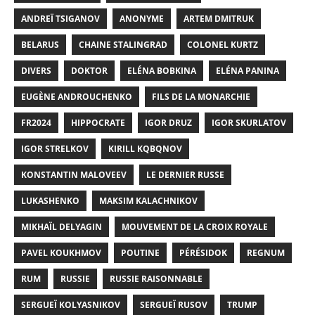
ANDREÏ TSIGANOV
ANONYME
ARTEM DMITRUK
BELARUS
CHAINE STALINGRAD
COLONEL KURTZ
DIVERS
DOKTOR
ELÉNA BOBKINA
ELÉNA PANINA
EUGÈNE ANDROUCHENKO
FILS DE LA MONARCHIE
FR2024
HIPPOCRATE
IGOR DRUZ
IGOR SKURLATOV
IGOR STRELKOV
KIRILL KQBQNOV
KONSTANTIN MALOVEEV
LE DERNIER RUSSE
LUKASHENKO
MAKSIM KALACHNIKOV
MIKHAÏL DELYAGIN
MOUVEMENT DE LA CROIX ROYALE
PAVEL KOUKHMOV
POUTINE
PÉRÉSIDOK
REGNUM
RUM
RUSSIE
RUSSIE RAISONNABLE
SERGUEÏ KOLYASNIKOV
SERGUEÏ RUSOV
TRUMP