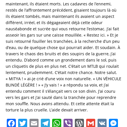
maintenant, ils étaient morts. Les cadavres de l’ennemi,
restés de l’affrontement précédent, gisaient toujours là où
ils étaient tombés, mais maintenant ils avaient un aspect
différent, irréel, et ils dégageaient déjà cette odeur
nauséabonde et sucrée qui vous retourne l’estomac. J’ai fait
asseoir les gars sur une caisse mouillée. « Restez ici. » Et je
suis retourné fouiller les tranchées, à la recherche d’un peu
d’eau, ou de quelque chose qui pourrait aider. Et soudain. À
travers le chaos des bruits et des soupirs de la guerre, j’ai
entendu. D’abord comme un grondement dans le sol, puis
un cliquetis de plus en plus net. C’était un MTLB qui roulait
lentement, prudemment. C’était notre chance. Notre salut.
« MITYA ! » ai-je crié d’une voix non naturelle. « UN VÉHICULE
BLINDÉ LÉGÈRE ! » « J’y vais ! » a répondu sa voix, et j’ai
entendu comment il s’élançait vers ce son divin. J’ai couru
vers les gars et j’ai sauté dans la tranchée pour reprendre
mon souffle. Nous avons attendu. Et cette attente était la
torture la plus cruelle. L’aide devait arriver.
F
T
E
T
W
Vi
W
G
V
M