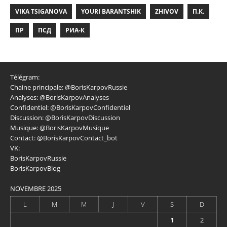
VIKA TSIGANOVA
YOURI BARANTSHIK
ZHIVOV
П.К.
ПР
ПСД
РИА-К
Télégram:
Chaine principale:
@BorisKarpovRussie
Analyses:
@BorisKarpovAnalyses
Confidentiel:
@BorisKarpovConfidentiel
Discussion:
@BorisKarpovDiscussion
Musique:
@BorisKarpovMusique
Contact:
@BorisKarpovContact_bot
VK:
BorisKarpovRussie
BorisKarpovBlog
NOVEMBRE 2025
L
M
M
J
V
S
D
1
2