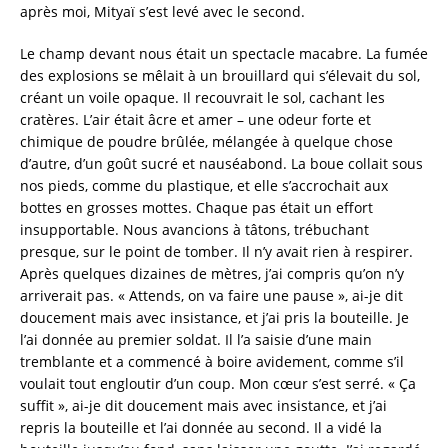
après moi, Mityaï s’est levé avec le second.
Le champ devant nous était un spectacle macabre. La fumée
des explosions se mêlait à un brouillard qui s’élevait du sol,
créant un voile opaque. Il recouvrait le sol, cachant les
cratères. L’air était âcre et amer – une odeur forte et
chimique de poudre brûlée, mélangée à quelque chose
d’autre, d’un goût sucré et nauséabond. La boue collait sous
nos pieds, comme du plastique, et elle s’accrochait aux
bottes en grosses mottes. Chaque pas était un effort
insupportable. Nous avancions à tâtons, trébuchant
presque, sur le point de tomber. Il n’y avait rien à respirer.
Après quelques dizaines de mètres, j’ai compris qu’on n’y
arriverait pas. « Attends, on va faire une pause », ai-je dit
doucement mais avec insistance, et j’ai pris la bouteille. Je
l’ai donnée au premier soldat. Il l’a saisie d’une main
tremblante et a commencé à boire avidement, comme s’il
voulait tout engloutir d’un coup. Mon cœur s’est serré. « Ça
suffit », ai-je dit doucement mais avec insistance, et j’ai
repris la bouteille et l’ai donnée au second. Il a vidé la