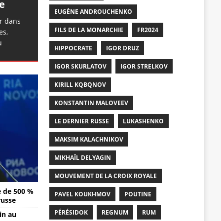
e
EUGÈNE ANDROUCHENKO
er dans
FILS DE LA MONARCHIE
FR2024
es,
u
HIPPOCRATE
IGOR DRUZ
IGOR SKURLATOV
IGOR STRELKOV
KIRILL KQBQNOV
KONSTANTIN MALOVEEV
LE DERNIER RUSSE
LUKASHENKO
MAKSIM KALACHNIKOV
MIKHAÏL DELYAGIN
MOUVEMENT DE LA CROIX ROYALE
e de 500 %
PAVEL KOUKHMOV
POUTINE
russe
PÉRÉSIDOK
REGNUM
RUM
lin au