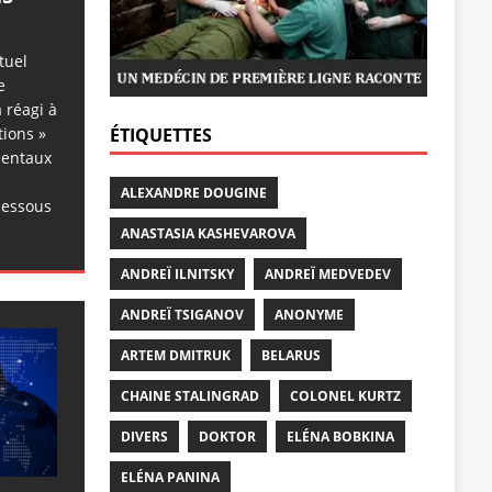
tuel
e
 réagi à
ÉTIQUETTES
tions »
dentaux
ALEXANDRE DOUGINE
dessous
ANASTASIA KASHEVAROVA
ANDREÏ ILNITSKY
ANDREÏ MEDVEDEV
ANDREÏ TSIGANOV
ANONYME
ARTEM DMITRUK
BELARUS
CHAINE STALINGRAD
COLONEL KURTZ
DIVERS
DOKTOR
ELÉNA BOBKINA
ELÉNA PANINA