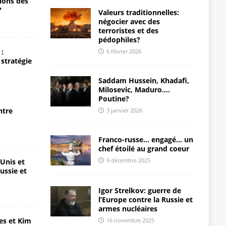
ions des
?
Valeurs traditionnelles:
négocier avec des
terroristes et des
pédophiles?
:
6 février 2026
 stratégie
Saddam Hussein, Khadafi,
Milosevic, Maduro….
Poutine?
ntre
3 janvier 2026
Franco-russe… engagé… un
chef étoilé au grand coeur
9 décembre 2025
-Unis et
ussie et
Igor Strelkov: guerre de
l’Europe contre la Russie et
armes nucléaires
es et Kim
16 novembre 2025