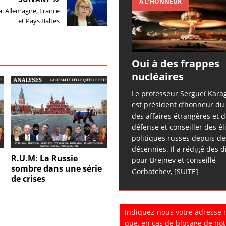
À L’HONNEUR
a: Allemagne, France
et Pays Baltes
Oui à des frappes
nucléaires
Le professeur Sergueï Kara
est président d’honneur du
des affaires étrangères et d
défense et conseiller des él
politiques russes depuis de
décennies. Il a rédigé des d
R.U.M: La Russie
pour Brejnev et conseillé
sombre dans une série
Gorbatchev,
[SUITE]
de crises
Indiquez-nous votre adresse 
que, en cas de blocage de not