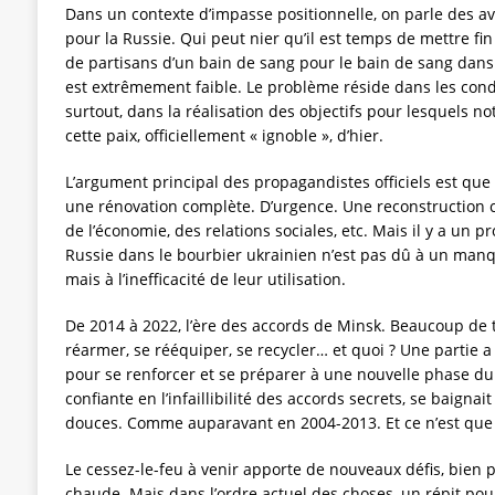
Dans un contexte d’impasse positionnelle, on parle des av
pour la Russie. Qui peut nier qu’il est temps de mettre fin
de partisans d’un bain de sang pour le bain de sang dans 
est extrêmement faible. Le problème réside dans les condi
surtout, dans la réalisation des objectifs pour lesquels n
cette paix, officiellement « ignoble », d’hier.
L’argument principal des propagandistes officiels est que 
une rénovation complète. D’urgence. Une reconstruction co
de l’économie, des relations sociales, etc. Mais il y a un 
Russie dans le bourbier ukrainien n’est pas dû à un man
mais à l’inefficacité de leur utilisation.
De 2014 à 2022, l’ère des accords de Minsk. Beaucoup de 
réarmer, se rééquiper, se recycler… et quoi ? Une partie a
pour se renforcer et se préparer à une nouvelle phase du co
confiante en l’infaillibilité des accords secrets, se baigna
douces. Comme auparavant en 2004-2013. Et ce n’est que 
Le cessez-le-feu à venir apporte de nouveaux défis, bien 
chaude. Mais dans l’ordre actuel des choses, un répit pou