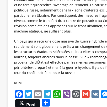
et ne ferait qu’accroître l’avantage de l’ennemi. La cause en
politique russe, notamment dans la « zone d’intérêts exclu
particulier en Ukraine. Par conséquent, des mesures fra
niveau, comme le transfert du « centre de pouvoir » au C
révision complète des approches sur le front ukrainien, s
machine étatique, ne suffisent plus.
Un pays qui a reçu une dose massive de guerre hybride et
rapidement sont globalement prêts à un changement de 
les structures étatiques sclérosées et les « élites » com
lourdes, toujours ancrées dans le passé. Si le « réaména
propagande d’État est effectué par les mêmes personnes qu
périphérie», préparé et mené la guerre hybride, il y a de 
tour du conflit soit fatal pour la Russie.
RUM
F
T
E
T
W
Vi
W
G
V
a
w
m
el
h
b
o
m
K
P
Post