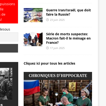
 puissions
lle
Guerre Iran/Israël, que doit
faire la Russie?
s de
s!
23 juin 2025
-desous
Série de morts suspectes:
Macron fait-il le ménage en
France?
17 juin 2025
Cliquez ici pour tous les articles
ns