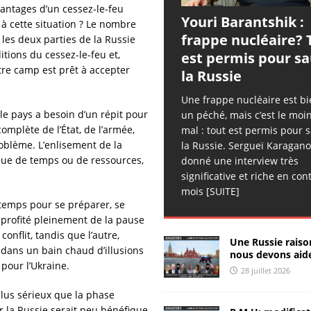
[ 26 juillet 2026 ]
Sergueï Rusov: les ailes cassées
ANALYSES
antages d’un cessez-le-feu
Youri Barantshik :
 à cette situation ? Le nombre
& RÉACTIONS
frappe nucléaire? 
les deux parties de la Russie
[ 25 juillet 2026 ]
Chroniques d’Hippocrate – 50
tions du cessez-le-feu et,
est permis pour s
otre camp est prêt à accepter
la Russie
CHRONIQUES D'HIPPOCRATE
[ 25 juillet 2026 ]
Sergueï Kolyasnikov: « on peut piller les
Une frappe nucléaire est bi
le pays a besoin d’un répit pour
un péché, mais c’est le moi
Russes »
ANALYSES & RÉACTIONS
mplète de l’État, de l’armée,
mal : tout est permis pour 
[ 25 juillet 2026 ]
Sergueï Rusov: signal d’urgence
ANALYSES
problème. L’enlisement de la
la Russie. Sergueï Karagano
que de temps ou de ressources,
donné une interview très
& RÉACTIONS
significative et riche en con
mois
[SUITE]
[ 25 juillet 2026 ]
Zhivov: nombre de millionaires record en
temps pour se préparer, se
Russie
ANALYSES & RÉACTIONS
 profité pleinement de la pause
nflit, tandis que l’autre,
[ 25 juillet 2026 ]
РИА-К: la piraterie de nouveau légalisée
Une Russie raiso
it dans un bain chaud d’illusions
nous devons aide
ANALYSES & RÉACTIONS
pour l’Ukraine.
28 juillet 2026
[ 24 juillet 2026 ]
Sergueï Rusov: l’esprit d’Ohuélos
plus sérieux que la phase
ANALYSES & RÉACTIONS
r la Russie serait peu bénéfique