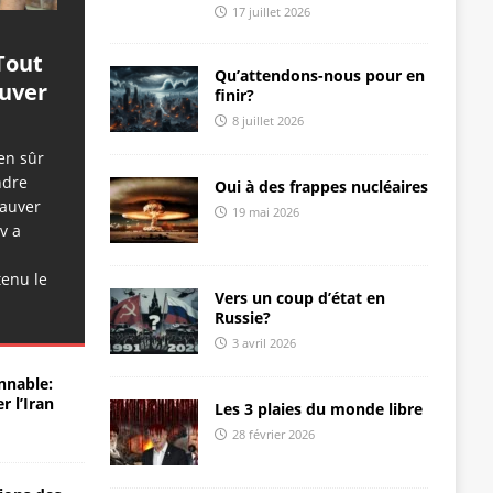
17 juillet 2026
Tout
Qu’attendons-nous pour en
auver
finir?
8 juillet 2026
en sûr
ndre
Oui à des frappes nucléaires
sauver
19 mai 2026
v a
tenu le
Vers un coup d’état en
Russie?
3 avril 2026
nnable:
r l’Iran
Les 3 plaies du monde libre
28 février 2026