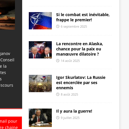
Si le combat est inévitable,
frappe le premier!
6 septembre 2025
La rencontre en Alaska,
chance pour la paix ou
ganov
manœuvre dilatoire ?
 Conseil
14 août 2025
e la
ites
Igor Skurlatov: La Russie
s
est encerclée par ses
iscours
ennemis
8 août 2025
Il y aura la guerre!
9 juillet 2025
mail pour
re chaine