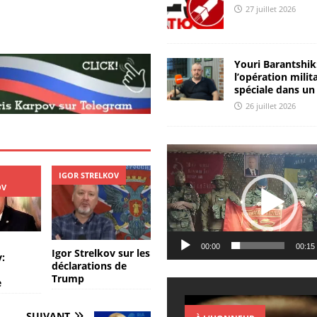
ss
k
27 juillet 2026
e
e
n
dI
Youri Barantshik
g
n
l’opération milit
er
spéciale dans un
26 juillet 2026
Lecteur
vidéo
IGOR STRELKOV
OV
00:00
00:15
Igor Strelkov sur les
:
déclarations de
Trump
e
SUIVANT