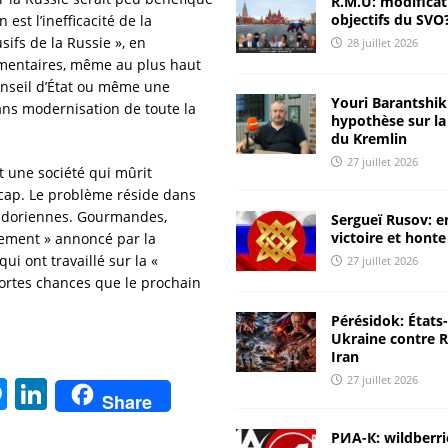
R.M.U: modificat
objectifs du SVO
 est l’inefficacité de la
[ 24 juillet 2026 ]
La Russie coupe l’Ukraine de la mer Noire
sifs de la Russie », en
28 juillet 2026
gmentaires, même au plus haut
ANALYSES & RÉACTIONS
onseil d’État ou même une
[ 24 juillet 2026 ]
Il est impératif de frapper à la source des
Youri Barantshik 
ans modernisation de toute la
hypothèse sur la
attaques
CHRONIQUES DE RUSSIE
du Kremlin
27 juillet 2026
[ 23 juillet 2026 ]
Youri Barantshik : rapport ЦМАКП et
 une société qui mûrit
cap. Le problème réside dans
diagnostic de l’économie russe
ANALYSES & RÉACTIONS
pradoriennes. Gourmandes,
Sergueï Rusov: e
[ 23 juillet 2026 ]
Youri Barantshik : sur l’inflation en Russie
victoire et honte
gement » annoncé par la
i ont travaillé sur la «
27 juillet 2026
ANALYSES & RÉACTIONS
fortes chances que le prochain
[ 28 juillet 2026 ]
Une Russie raisonnable: nous devons aider
Pérésidok: États
l’Iran
ANALYSES & RÉACTIONS
Ukraine contre R
Iran
27 juillet 2026
M
Li
Share
e
n
РИА-К: wildberri