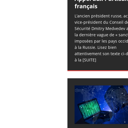
français
L’ancien président russe, ac
vice-président du Conseil d
Sécurité Dmitry Medvedev a
la dernière vague de « sanc
imposées par les pays occi
à la Russie. Lisez bien
attentivement son texte ci-
à la
[SUITE]