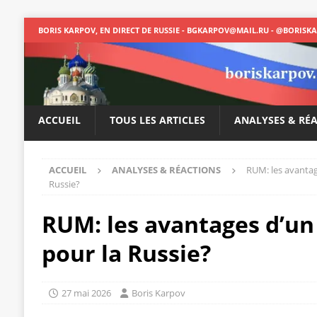
BORIS KARPOV, EN DIRECT DE RUSSIE - BGKARPOV@MAIL.RU - @BORISK
ACCUEIL
TOUS LES ARTICLES
ANALYSES & RÉ
ACCUEIL
ANALYSES & RÉACTIONS
RUM: les avantag
Russie?
RUM: les avantages d’un 
pour la Russie?
27 mai 2026
Boris Karpov