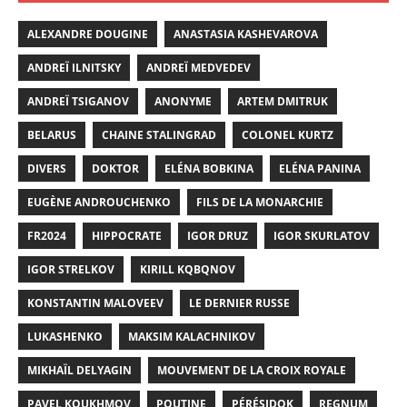
ALEXANDRE DOUGINE
ANASTASIA KASHEVAROVA
ANDREÏ ILNITSKY
ANDREÏ MEDVEDEV
ANDREÏ TSIGANOV
ANONYME
ARTEM DMITRUK
BELARUS
CHAINE STALINGRAD
COLONEL KURTZ
DIVERS
DOKTOR
ELÉNA BOBKINA
ELÉNA PANINA
EUGÈNE ANDROUCHENKO
FILS DE LA MONARCHIE
FR2024
HIPPOCRATE
IGOR DRUZ
IGOR SKURLATOV
IGOR STRELKOV
KIRILL KQBQNOV
KONSTANTIN MALOVEEV
LE DERNIER RUSSE
LUKASHENKO
MAKSIM KALACHNIKOV
MIKHAÏL DELYAGIN
MOUVEMENT DE LA CROIX ROYALE
PAVEL KOUKHMOV
POUTINE
PÉRÉSIDOK
REGNUM