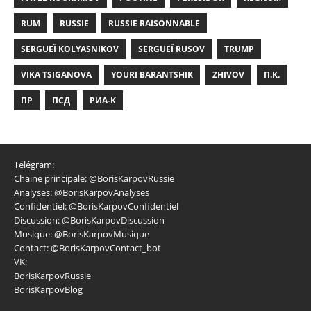
RUM
RUSSIE
RUSSIE RAISONNABLE
SERGUEÏ KOLYASNIKOV
SERGUEÏ RUSOV
TRUMP
VIKA TSIGANOVA
YOURI BARANTSHIK
ZHIVOV
П.К.
ПР
ПСД
РИА-К
Télégram:
Chaine principale:
@BorisKarpovRussie
Analyses:
@BorisKarpovAnalyses
Confidentiel:
@BorisKarpovConfidentiel
Discussion:
@BorisKarpovDiscussion
Musique:
@BorisKarpovMusique
Contact:
@BorisKarpovContact_bot
VK:
BorisKarpovRussie
BorisKarpovBlog