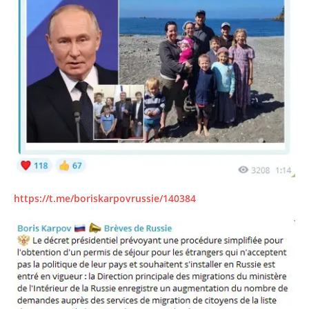
https://t.me/boriskarpovrussie/140384