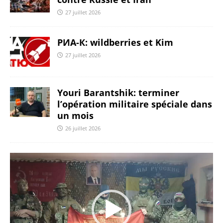
27 juillet 2026
РИА-К: wildberries et Kim
27 juillet 2026
Youri Barantshik: terminer
l’opération militaire spéciale dans
un mois
26 juillet 2026
Lecteur
vidéo