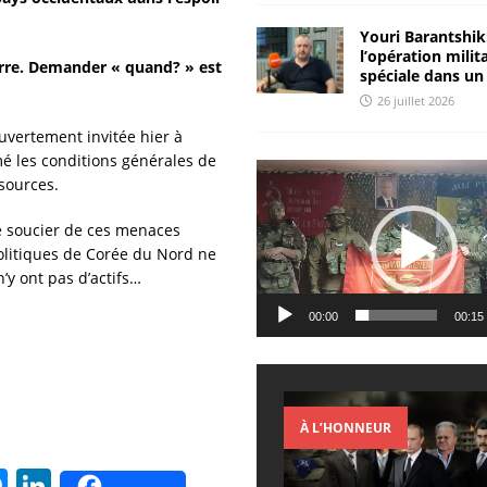
Youri Barantshik
l’opération milit
erre. Demander « quand? » est
spéciale dans un
26 juillet 2026
uvertement invitée hier à
mé les conditions générales de
Lecteur
ssources.
vidéo
 se soucier de ces menaces
olitiques de Corée du Nord ne
’y ont pas d’actifs…
00:00
00:15
À L’HONNEUR
M
Li