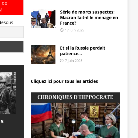
s de
s!
Série de morts suspectes:
Macron fait-il le ménage en
-desous
France?
17 juin 2025
Et si la Russie perdait
patience…
7 juin 2025
Cliquez ici pour tous les articles
ns