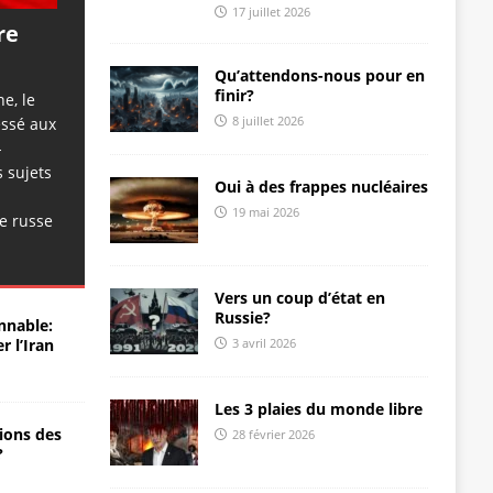
17 juillet 2026
re
Qu’attendons-nous pour en
finir?
ne, le
8 juillet 2026
essé aux
-
 sujets
Oui à des frappes nucléaires
19 mai 2026
e russe
Vers un coup d’état en
Russie?
nnable:
3 avril 2026
r l’Iran
Les 3 plaies du monde libre
ions des
28 février 2026
?