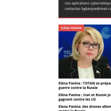
nos opérations cybernétiqu
contactez bgkarpov@mail.r
ELÉNA PANINA
Eléna Panina : l’OTAN se prépar
guerre contre la Russie
Eléna Panina : Iran et Russie j
gagnent contre les US
Elena Panina: des drones alle
contre la Russie