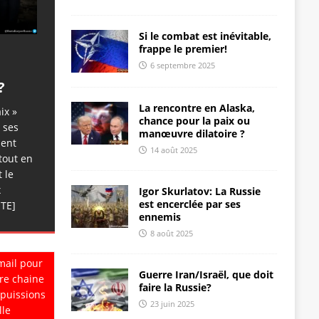
Si le combat est inévitable,
frappe le premier!
6 septembre 2025
?
La rencontre en Alaska,
ix »
chance pour la paix ou
 ses
manœuvre dilatoire ?
dent
14 août 2025
tout en
 le
x
Igor Skurlatov: La Russie
est encerclée par ses
ITE]
ennemis
8 août 2025
mail pour
Guerre Iran/Israël, que doit
re chaine
faire la Russie?
 puissions
23 juin 2025
lle