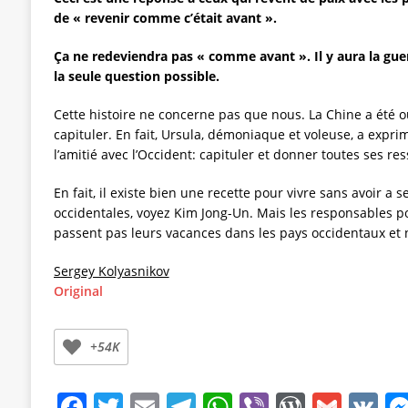
de « revenir comme c’était avant ».
Ça ne redeviendra pas « comme avant ». Il y aura la gu
la seule question possible.
Cette histoire ne concerne pas que nous. La Chine a été o
capituler. En fait, Ursula, démoniaque et voleuse, a expri
l’amitié avec l’Occident: capituler et donner toutes ses re
En fait, il existe bien une recette pour vivre sans avoir a
occidentales, voyez Kim Jong-Un. Mais les responsables p
passent pas leurs vacances dans les pays occidentaux et n
Sergey Kolyasnikov
Original
+54K
F
T
E
T
W
Vi
W
G
V