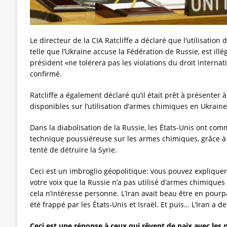
Le directeur de la CIA Ratcliffe a déclaré que l’utilisation
telle que l’Ukraine accuse la Fédération de Russie, est illé
président «ne tolérera pas les violations du droit intern
confirmé.
Ratcliffe a également déclaré qu’il était prêt à présenter
disponibles sur l’utilisation d’armes chimiques en Ukraine
Dans la diabolisation de la Russie, les États-Unis ont co
technique poussiéreuse sur les armes chimiques, grâce à laq
tenté de détruire la Syrie.
Ceci est un imbroglio géopolitique: vous pouvez expliquer
votre voix que la Russie n’a pas utilisé d’armes chimiques (
cela n’intéresse personne. L’Iran avait beau être en pourpar
été frappé par les États-Unis et Israël. Et puis… L’Iran a d
Ceci est une réponse à ceux qui rêvent de paix avec les 