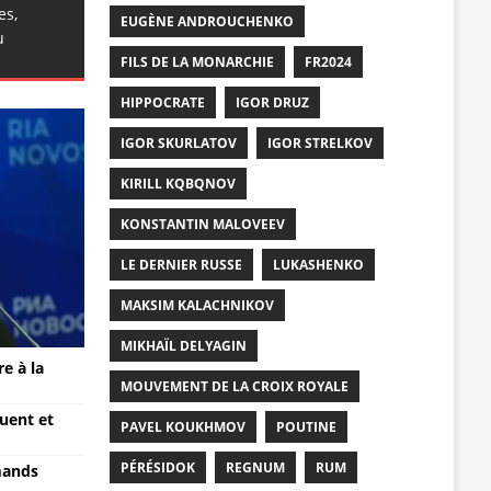
es,
EUGÈNE ANDROUCHENKO
u
FILS DE LA MONARCHIE
FR2024
HIPPOCRATE
IGOR DRUZ
IGOR SKURLATOV
IGOR STRELKOV
KIRILL KQBQNOV
KONSTANTIN MALOVEEV
LE DERNIER RUSSE
LUKASHENKO
MAKSIM KALACHNIKOV
MIKHAÏL DELYAGIN
e à la
MOUVEMENT DE LA CROIX ROYALE
ouent et
PAVEL KOUKHMOV
POUTINE
PÉRÉSIDOK
REGNUM
RUM
mands