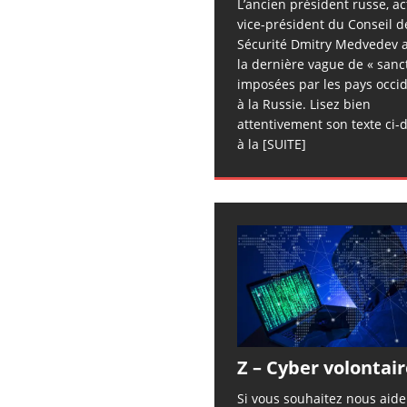
L’ancien président russe, ac
vice-président du Conseil d
Sécurité Dmitry Medvedev a
la dernière vague de « sanc
imposées par les pays occi
à la Russie. Lisez bien
attentivement son texte ci-
à la
[SUITE]
Z – Cyber volontair
Si vous souhaitez nous aid