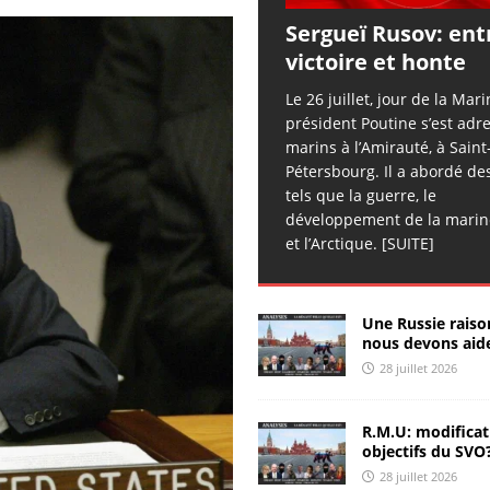
[ 26 juillet 2026 ]
Sergueï Rusov: les ailes cassées
ANALYSES
Sergueï Rusov: ent
& RÉACTIONS
victoire et honte
[ 25 juillet 2026 ]
Chroniques d’Hippocrate – 50
Le 26 juillet, jour de la Mari
CHRONIQUES D'HIPPOCRATE
président Poutine s’est adr
marins à l’Amirauté, à Saint
[ 25 juillet 2026 ]
Sergueï Kolyasnikov: « on peut piller les
Pétersbourg. Il a abordé des
Russes »
ANALYSES & RÉACTIONS
tels que la guerre, le
développement de la marin
[ 25 juillet 2026 ]
Sergueï Rusov: signal d’urgence
ANALYSES
et l’Arctique.
[SUITE]
& RÉACTIONS
[ 25 juillet 2026 ]
Zhivov: nombre de millionaires record en
Une Russie raiso
Russie
ANALYSES & RÉACTIONS
nous devons aide
28 juillet 2026
[ 25 juillet 2026 ]
РИА-К: la piraterie de nouveau légalisée
ANALYSES & RÉACTIONS
R.M.U: modificat
[ 24 juillet 2026 ]
Sergueï Rusov: l’esprit d’Ohuélos
objectifs du SVO
28 juillet 2026
ANALYSES & RÉACTIONS