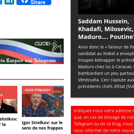
Share
e
n
ss
k
Saddam Hussein,
e
e
Khadafi, Milosevic,
n
dI
Maduro…. Poutine
g
n
Ainsi donc le « faiseur de Pa
candidat au Nobel a envoyé
er
troupes kidnapper le prési
Maduro chez lui à Caracas, 
bombardant un peu partout
Vénézuéla. Ceci s’ajoute au
précédents chefs d’Etat
[SU
IGOR STRELKOV
OV
Indiquez-nous votre adresse 
que, en cas de blocage de not
shnikov:
Igor Strelkov: sur le
Telegram ou de ce blog, nous
r la
sens de nos frappes
vous informer de notre nouve