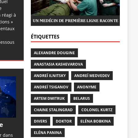
tuel
e
 réagi à
tions »
dentaux
ÉTIQUETTES
dessous
ALEXANDRE DOUGINE
ANASTASIA KASHEVAROVA
ANDREÏ ILNITSKY
ANDREÏ MEDVEDEV
ANDREÏ TSIGANOV
ANONYME
ARTEM DMITRUK
BELARUS
CHAINE STALINGRAD
COLONEL KURTZ
DIVERS
DOKTOR
ELÉNA BOBKINA
e
ELÉNA PANINA
er dans