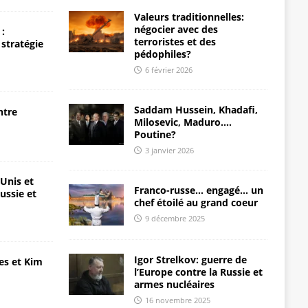
Valeurs traditionnelles:
négocier avec des
:
terroristes et des
 stratégie
pédophiles?
6 février 2026
Saddam Hussein, Khadafi,
ntre
Milosevic, Maduro….
Poutine?
3 janvier 2026
-Unis et
Franco-russe… engagé… un
ussie et
chef étoilé au grand coeur
9 décembre 2025
Igor Strelkov: guerre de
es et Kim
l’Europe contre la Russie et
armes nucléaires
16 novembre 2025