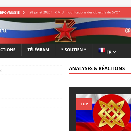
[ 28 juillet 2026 ]
R.M.U: modifications des objectifs du SVO?
ARPOVRUSSIE
ANALYSES & RÉACTIONS
[ 27 juillet 2026 ]
Youri Barantshik : hypothèse sur la stratégie
du Kremlin
ANALYSES & RÉACTIONS
ACTIONS
TÉLÉGRAM
* SOUTIEN *
FR
[ 27 juillet 2026 ]
Sergueï Rusov: entre victoire et honte
ANALYSES & RÉACTIONS
ANALYSES & RÉACTIONS
!
[ 27 juillet 2026 ]
Pérésidok: États-Unis et Ukraine contre Russie
et Iran
ANALYSES & RÉACTIONS
[ 27 juillet 2026 ]
РИА-К: wildberries et Kim
ANALYSES &
RÉACTIONS
TOP
[ 26 juillet 2026 ]
Youri Barantshik: terminer l’opération militaire
spéciale dans un mois
ANALYSES & RÉACTIONS