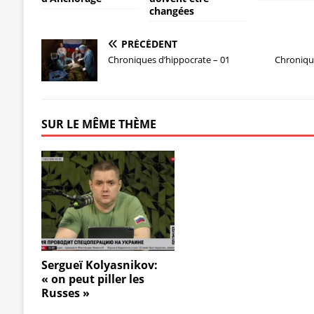
changées
PRÉCÉDENT
Chroniques d’hippocrate – 01
Chronique
SUR LE MÊME THÈME
Sergueï Kolyasnikov:
« on peut piller les
Russes »