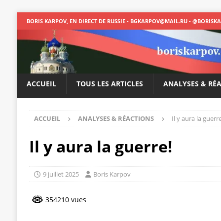
BORIS KARPOV, EN DIRECT DE RUSSIE - BGKARPOV@MAIL.RU - @BORISK
ACCUEIL
TOUS LES ARTICLES
ANALYSES & RÉ
ACCUEIL
ANALYSES & RÉACTIONS
Il y aura la guerre
Il y aura la guerre!
9 juillet 2025
Boris Karpov
354210 vues