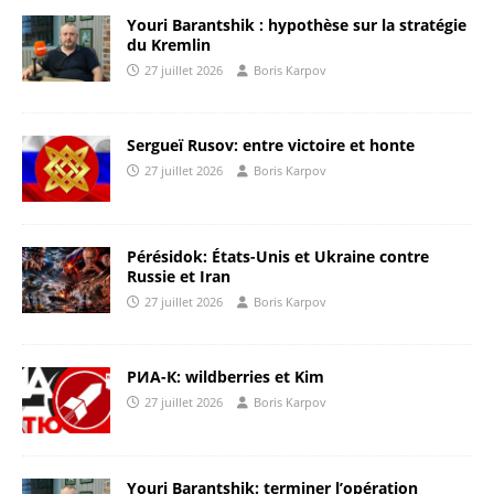
Youri Barantshik : hypothèse sur la stratégie
du Kremlin
27 juillet 2026
Boris Karpov
Sergueï Rusov: entre victoire et honte
27 juillet 2026
Boris Karpov
Pérésidok: États-Unis et Ukraine contre
Russie et Iran
27 juillet 2026
Boris Karpov
РИА-К: wildberries et Kim
27 juillet 2026
Boris Karpov
Youri Barantshik: terminer l’opération