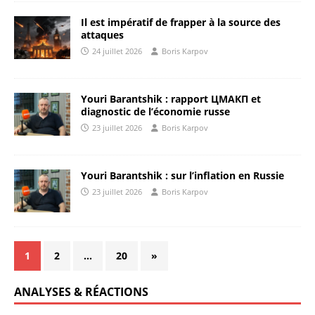
Il est impératif de frapper à la source des
attaques
24 juillet 2026
Boris Karpov
Youri Barantshik : rapport ЦМАКП et
diagnostic de l’économie russe
23 juillet 2026
Boris Karpov
Youri Barantshik : sur l’inflation en Russie
23 juillet 2026
Boris Karpov
1
2
…
20
»
ANALYSES & RÉACTIONS