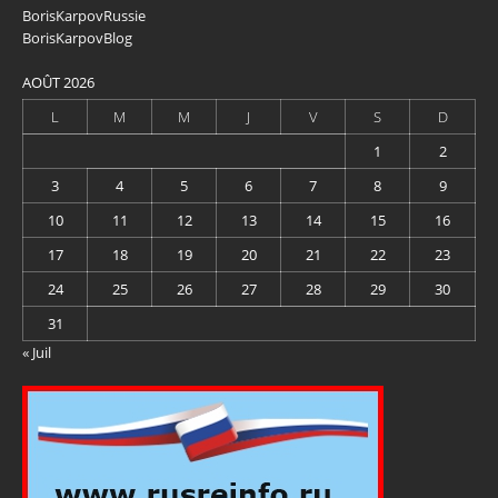
BorisKarpovRussie
BorisKarpovBlog
AOÛT 2026
L
M
M
J
V
S
D
1
2
3
4
5
6
7
8
9
10
11
12
13
14
15
16
17
18
19
20
21
22
23
24
25
26
27
28
29
30
31
« Juil