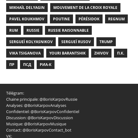
MIKHAÏL DELYAGIN
MOUVEMENT DE LA CROIX ROYALE
PAVEL KOUKHMOV
POUTINE
PÉRÉSIDOK
REGNUM
RUM
RUSSIE
RUSSIE RAISONNABLE
SERGUEÏ KOLYASNIKOV
SERGUEÏ RUSOV
TRUMP
VIKA TSIGANOVA
YOURI BARANTSHIK
ZHIVOV
П.К.
ПР
ПСД
РИА-К
Télégram:
Chaine principale:
@BorisKarpovRussie
Analyses:
@BorisKarpovAnalyses
Confidentiel:
@BorisKarpovConfidentiel
Discussion:
@BorisKarpovDiscussion
Musique:
@BorisKarpovMusique
Contact:
@BorisKarpovContact_bot
VK: