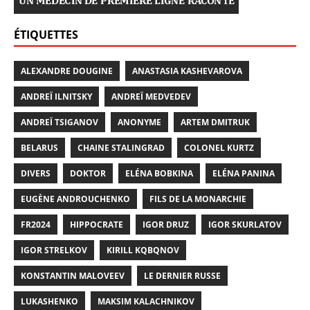
ÉTIQUETTES
ALEXANDRE DOUGINE
ANASTASIA KASHEVAROVA
ANDREÏ ILNITSKY
ANDREÏ MEDVEDEV
ANDREÏ TSIGANOV
ANONYME
ARTEM DMITRUK
BELARUS
CHAINE STALINGRAD
COLONEL KURTZ
DIVERS
DOKTOR
ELÉNA BOBKINA
ELÉNA PANINA
EUGÈNE ANDROUCHENKO
FILS DE LA MONARCHIE
FR2024
HIPPOCRATE
IGOR DRUZ
IGOR SKURLATOV
IGOR STRELKOV
KIRILL KQBQNOV
KONSTANTIN MALOVEEV
LE DERNIER RUSSE
LUKASHENKO
MAKSIM KALACHNIKOV