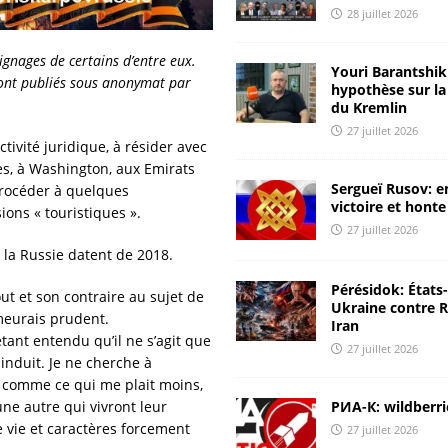
28 juillet 2026
[ 24 juillet 2026 ]
La Russie coupe l’Ukraine de la mer Noire
oignages de certains d’entre eux.
ANALYSES & RÉACTIONS
Youri Barantshik 
 sont publiés sous anonymat par
hypothèse sur la
[ 24 juillet 2026 ]
Il est impératif de frapper à la source des
du Kremlin
27 juillet 2026
attaques
CHRONIQUES DE RUSSIE
tivité juridique, à résider avec
[ 23 juillet 2026 ]
Youri Barantshik : rapport ЦМАКП et
s, à Washington, aux Emirats
Sergueï Rusov: e
procéder à quelques
diagnostic de l’économie russe
ANALYSES & RÉACTIONS
victoire et honte
ons « touristiques ».
27 juillet 2026
[ 23 juillet 2026 ]
Youri Barantshik : sur l’inflation en Russie
 la Russie datent de 2018.
ANALYSES & RÉACTIONS
Pérésidok: États
t et son contraire au sujet de
[ 28 juillet 2026 ]
Une Russie raisonnable: nous devons aider
Ukraine contre R
emeurais prudent.
Iran
l’Iran
ANALYSES & RÉACTIONS
tant entendu qu’il ne s’agit que
27 juillet 2026
induit. Je ne cherche à
t comme ce qui me plait moins,
РИА-К: wildberri
ne autre qui vivront leur
 vie et caractères forcement
27 juillet 2026