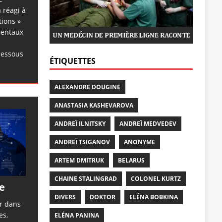
 réagi à
tions »
dentaux
dessous
ÉTIQUETTES
ALEXANDRE DOUGINE
ANASTASIA KASHEVAROVA
ANDREÏ ILNITSKY
ANDREÏ MEDVEDEV
ANDREÏ TSIGANOV
ANONYME
ARTEM DMITRUK
BELARUS
CHAINE STALINGRAD
COLONEL KURTZ
e
DIVERS
DOKTOR
ELÉNA BOBKINA
er dans
es,
ELÉNA PANINA