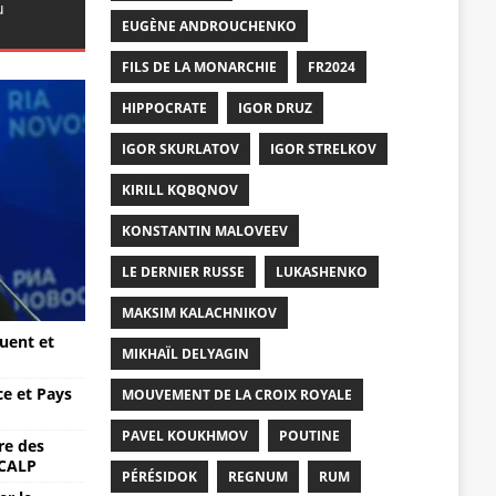
u
EUGÈNE ANDROUCHENKO
FILS DE LA MONARCHIE
FR2024
HIPPOCRATE
IGOR DRUZ
IGOR SKURLATOV
IGOR STRELKOV
KIRILL KQBQNOV
KONSTANTIN MALOVEEV
LE DERNIER RUSSE
LUKASHENKO
MAKSIM KALACHNIKOV
ouent et
MIKHAÏL DELYAGIN
ce et Pays
MOUVEMENT DE LA CROIX ROYALE
PAVEL KOUKHMOV
POUTINE
re des
SCALP
PÉRÉSIDOK
REGNUM
RUM