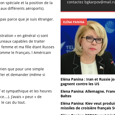
contactez bgkarpov@mail.r
n spéciale et la position de la
 aux différents aéroports).
t pas parce que je suis étranger.
ELÉNA PANINA
istration « en général ») sont
bureaux capables de traiter
femme et ma fille étant Russes
 comme le Français, l Américain
, rien que pour une simple
arler et demander (même si
Eléna Panina : Iran et Russie j
gagnent contre les US
f et sympathique et les heures
Elena Panina: Allemagne, Fran
Baltes
e….). J’avais « peur » de
le cas du tout.
Eléna Panina: Kiev veut produi
missiles de croisière français 