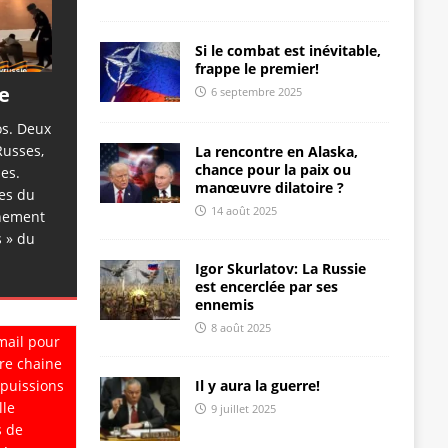
Si le combat est inévitable,
frappe le premier!
te
6 septembre 2025
os. Deux
Russes,
La rencontre en Alaska,
chance pour la paix ou
es.
manœuvre dilatoire ?
ges du
14 août 2025
chement
s » du
Igor Skurlatov: La Russie
est encerclée par ses
ennemis
8 août 2025
mail pour
re chaine
Il y aura la guerre!
 puissions
lle
9 juillet 2025
s de