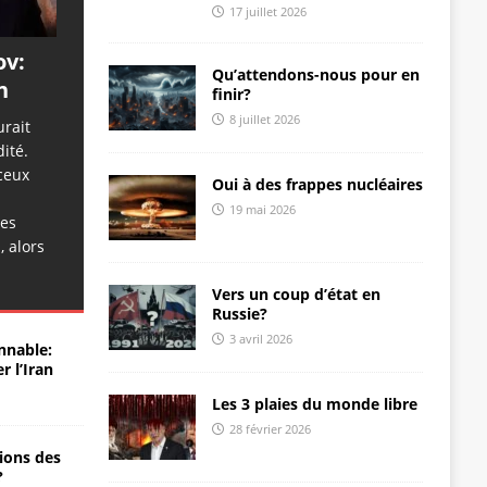
17 juillet 2026
ov:
Qu’attendons-nous pour en
n
finir?
8 juillet 2026
urait
ité.
 ceux
Oui à des frappes nucléaires
19 mai 2026
des
, alors
Vers un coup d’état en
Russie?
3 avril 2026
nnable:
r l’Iran
Les 3 plaies du monde libre
28 février 2026
ions des
?