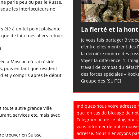
ne parle peu ou pas le Russe,
rsque les interlocuteurs ne
La fierté et la hon
s été à un tel point plaisante
 que de faire des allers retours.
Je vous fais partager 3 vidé
d’entre elles montrent des 
t.
la dernière montre des russ
Voyez la différence. 1- Ima
vée à Moscou où j’ai résidé
travail de combat du déta
s, puis en tant que résident
des forces spéciales « Rook
d et y compris après le début
Groupe des
[SUITE]
Indiquez-nous votre adresse 
 toute autre grande ville
que, en cas de blocage de not
rant, services etc, mais avec
Telegram ou de ce blog, nous
vous informer de notre nouve
adresse. Nous n'envoyons pa
re trouver en Suisse,