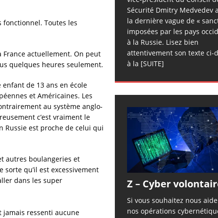
Sécurité Dmitry Medvedev a
la dernière vague de « sanc
 fonctionnel. Toutes les
imposées par les pays occi
à la Russie. Lisez bien
attentivement son texte ci-
a France actuellement. On peut
à la
[SUITE]
 sous quelques heures seulement.
ne enfant de 13 ans en école
opéennes et Américaines. Les
contrairement au système anglo-
ureusement c’est vraiment le
 Russie est proche de celui qui
et autres boulangeries et
 sorte qu’il est excessivement
aller dans les super
Z – Cyber volontair
Si vous souhaitez nous aid
nos opérations cybernétiqu
t jamais ressenti aucune