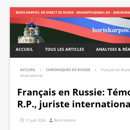
BORIS KARPOV, EN DIRECT DE RUSSIE - BGKARPOV@MAIL.RU - @BORISK
ACCUEIL
TOUS LES ARTICLES
ANALYSES & RÉ
ACCUEIL
CHRONIQUES DE RUSSIE
Français en Russi
international
Français en Russie: Tém
R.P., juriste internationa
11 juin 2024
Boris Karpov