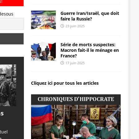
s!
Guerre Iran/Israël, que doit
-desous
faire la Russie?
23 juin 2025
Série de morts suspectes:
Macron fait-il le ménage en
France?
17 juin 2025
Cliquez ici pour tous les articles
ns
tuel
e