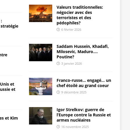
Valeurs traditionnelles:
négocier avec des
terroristes et des
:
pédophiles?
 stratégie
6 février 2026
Saddam Hussein, Khadafi,
Milosevic, Maduro….
ntre
Poutine?
3 janvier 2026
Franco-russe… engagé… un
-Unis et
chef étoilé au grand coeur
ussie et
9 décembre 2025
Igor Strelkov: guerre de
l’Europe contre la Russie et
es et Kim
armes nucléaires
16 novembre 2025