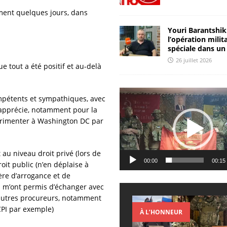
ement quelques jours, dans
Youri Barantshik
l’opération milit
spéciale dans un
26 juillet 2026
e tout a été positif et au-delà
Lecteur
pétents et sympathiques, avec
vidéo
’apprécie, notamment pour la
érimenter à Washington DC par
t au niveau droit privé (lors de
00:00
00:15
oit public (n’en déplaise à
ère d’arrogance et de
ui m’ont permis d’échanger avec
t autres procureurs, notamment
CPI par exemple)
À L’HONNEUR