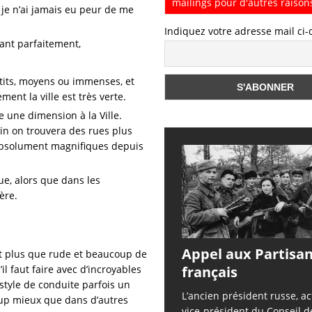
mailings pour d'autres raison
je n’ai jamais eu peur de me
Indiquez votre adresse mail ci
ant parfaitement,
etits, moyens ou immenses, et
ent la ville est très verte.
 une dimension à la Ville.
in on trouvera des rues plus
 absolument magnifiques depuis
ue, alors que dans les
ère.
Appel aux Partisa
at plus que rude et beaucoup de
l faut faire avec d’incroyables
français
tyle de conduite parfois un
L’ancien président russe, ac
oup mieux que dans d’autres
vice-président du Conseil d