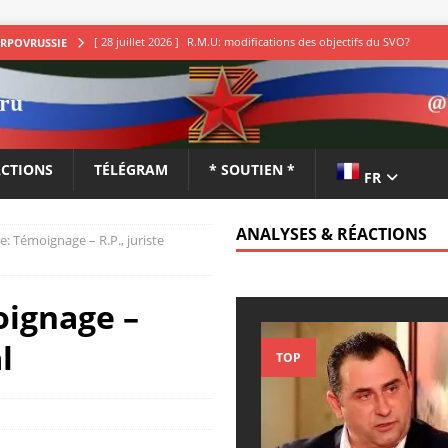
[ 28 juillet 2026 ]
R.M.U: modifications des objectifs du SVO?
ARPOVRUSSIE
ANALYSES & RÉACTIONS
[ 27 juillet 2026 ]
Youri Barantshik : hypothèse sur la stratégie
du Kremlin
ANALYSES & RÉACTIONS
ACTIONS
TÉLÉGRAM
* SOUTIEN *
FR
[ 27 juillet 2026 ]
Sergueï Rusov: entre victoire et honte
ANALYSES & RÉACTIONS
ANALYSES & RÉACTIONS
e: Témoignage – R.P., juriste
[ 27 juillet 2026 ]
Pérésidok: États-Unis et Ukraine contre Russie
et Iran
ANALYSES & RÉACTIONS
oignage –
[ 27 juillet 2026 ]
РИА-К: wildberries et Kim
ANALYSES &
l
RÉACTIONS
TOP
[ 26 juillet 2026 ]
Youri Barantshik: terminer l’opération militaire
spéciale dans un mois
ANALYSES & RÉACTIONS