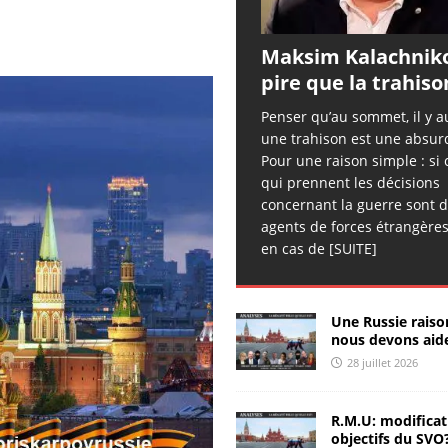
[ 26 juillet 2026 ]
Sergueï Rusov: les ailes cassées
ANALYSES
& RÉACTIONS
Maksim Kalachnik
[ 25 juillet 2026 ]
Chroniques d’Hippocrate – 50
pire que la trahiso
CHRONIQUES D'HIPPOCRATE
Penser qu’au sommet, il y a
une trahison est une absurd
[ 25 juillet 2026 ]
Sergueï Kolyasnikov: « on peut piller les
Pour une raison simple : si
Russes »
ANALYSES & RÉACTIONS
qui prennent les décisions
concernant la guerre sont 
[ 25 juillet 2026 ]
Sergueï Rusov: signal d’urgence
ANALYSES
agents de forces étrangères
& RÉACTIONS
en cas de
[SUITE]
[ 25 juillet 2026 ]
Zhivov: nombre de millionaires record en
Russie
ANALYSES & RÉACTIONS
Une Russie raiso
nous devons aide
[ 25 juillet 2026 ]
РИА-К: la piraterie de nouveau légalisée
28 juillet 2026
ANALYSES & RÉACTIONS
[ 24 juillet 2026 ]
Sergueï Rusov: l’esprit d’Ohuélos
R.M.U: modificat
objectifs du SVO
ANALYSES & RÉACTIONS