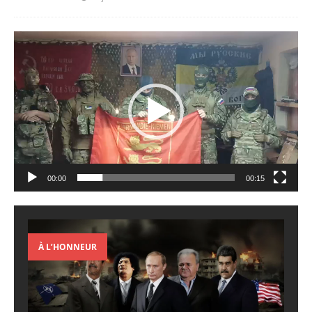
Lecteur
vidéo
00:00
00:15
À L’HONNEUR