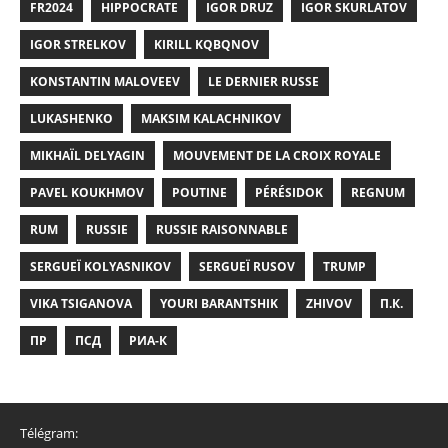
FR2024
HIPPOCRATE
IGOR DRUZ
IGOR SKURLATOV
IGOR STRELKOV
KIRILL KQBQNOV
KONSTANTIN MALOVEEV
LE DERNIER RUSSE
LUKASHENKO
MAKSIM KALACHNIKOV
MIKHAÏL DELYAGIN
MOUVEMENT DE LA CROIX ROYALE
PAVEL KOUKHMOV
POUTINE
PÉRÉSIDOK
REGNUM
RUM
RUSSIE
RUSSIE RAISONNABLE
SERGUEÏ KOLYASNIKOV
SERGUEÏ RUSOV
TRUMP
VIKA TSIGANOVA
YOURI BARANTSHIK
ZHIVOV
П.К.
ПР
ПСД
РИА-К
Télégram: