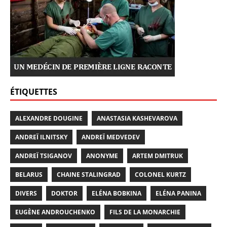
ÉTIQUETTES
ALEXANDRE DOUGINE
ANASTASIA KASHEVAROVA
ANDREÏ ILNITSKY
ANDREÏ MEDVEDEV
ANDREÏ TSIGANOV
ANONYME
ARTEM DMITRUK
BELARUS
CHAINE STALINGRAD
COLONEL KURTZ
DIVERS
DOKTOR
ELÉNA BOBKINA
ELÉNA PANINA
EUGÈNE ANDROUCHENKO
FILS DE LA MONARCHIE