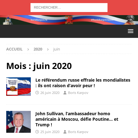
ACCUEIL
2020
juin
Mois :
juin 2020
Le référendum russe effraie les mondialistes
: ils ont raison d’avoir peur !
26 juin 2020
Boris Karpov
John Sullivan, l’ambassadeur homo
américain à Moscou, défie Poutine… et
Trump !
25 juin 2020
Boris Karpov