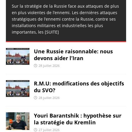
Sur la stratégie de la Russie face aux attaques de plus
en plus violentes de l’ennemi. Les dernières attaques
stratégiques de l’ennemi contre la Russie, contre ses
installations militaires et industrielles les plus
importantes, les
[SUITE]
Une Russie raisonnable: nous
devons aider l’Iran
28 juillet 2026
R.M.U: modifications des objectifs
du SVO?
28 juillet 2026
Youri Barantshik : hypothèse sur
la stratégie du Kremlin
27 juillet 2026