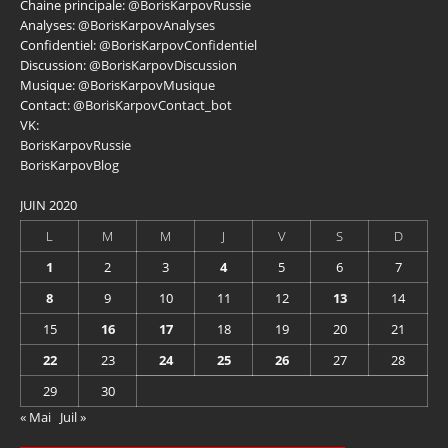
Chaine principale:
@BorisKarpovRussie
Analyses:
@BorisKarpovAnalyses
Confidentiel:
@BorisKarpovConfidentiel
Discussion:
@BorisKarpovDiscussion
Musique:
@BorisKarpovMusique
Contact:
@BorisKarpovContact_bot
VK:
BorisKarpovRussie
BorisKarpovBlog
JUIN 2020
L
M
M
J
V
S
D
1
2
3
4
5
6
7
8
9
10
11
12
13
14
15
16
17
18
19
20
21
22
23
24
25
26
27
28
29
30
« Mai
Juil »